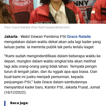
dalam
Waktu
Foto: Grace Natalie (Dwi Rahmawati/detikcom).
Dekat
Jakarta
Grace Natalie
-
Wakil Dewan Pembina PSI
mengatakan dalam waktu dekat akan ada lagi kader yang
keluar partai. Ia meminta publik tak perlu terlalu kaget.
"Kami sudah mengindentifikasi dalam beberapa waktu ke
depan, mungkin dalam waktu singkat kita akan melihat
lagi ada orang-orang yang tidak tahan. Ternyata pengin
turun di tengah jalan, dan itu nggak apa-apa biasa. Dan
buat kami ini justru menjadi pemurnian, kepada
perjuangan PSI," kata Grace dalam sambutannya
menyambut kader baru, Kantor PSI, Jakarta Pusat, Jumat
(16/12/2022).
Baca juga: