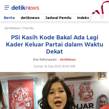
PSI
Kasih
Berita
detiknews
Jadwal Pemilu
Indeks
Kode
detikNews
Pemilu
PSI Kasih Kode Bakal Ada Lagi
Bakal
Kader Keluar Partai dalam Waktu
Dekat
Ada
Dwi Rahmawati -
detikNews
Lagi
Jumat, 16 Des 2022 16:53 WIB
Kader
Keluar
Partai