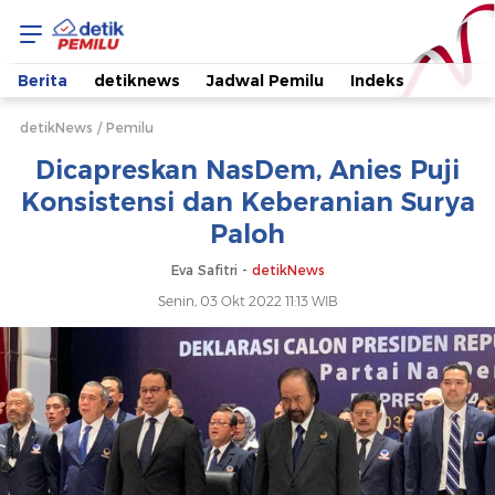
Dicapreskan
NasDem,
Berita
detiknews
Jadwal Pemilu
Indeks
Anies
detikNews
Pemilu
Dicapreskan NasDem, Anies Puji
Puji
Konsistensi dan Keberanian Surya
Paloh
Konsistensi
Eva Safitri -
detikNews
dan
Senin, 03 Okt 2022 11:13 WIB
Keberanian
Surya
Paloh