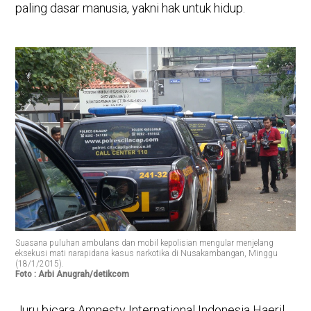
paling dasar manusia, yakni hak untuk hidup.
Suasana puluhan ambulans dan mobil kepolisian mengular menjelang
eksekusi mati narapidana kasus narkotika di Nusakambangan, Minggu
(18/1/2015).
Foto : Arbi Anugrah/detikcom
Juru bicara Amnesty International Indonesia Haeril