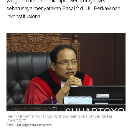
yang diminta oleh dukcapil. Menurutnya, MK
seharusnya menyatakan Pasal 2 di UU Perkawinan
inkonstitusional.
Hakim Mahkamah Konstitusi Suhartoyo dalam persidangan, Selasa
(26/9/2017).
Foto : Ari Saputra/detikcom