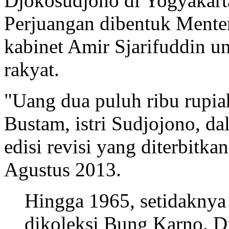
Djokosudjono di Yogyakart
Perjuangan dibentuk Mente
kabinet Amir Sjarifuddin un
rakyat.
"Uang dua puluh ribu rupia
Bustam, istri Sudjojono, d
edisi revisi yang diterbitka
Agustus 2013.
Hingga 1965, setidaknya
dikoleksi Bung Karno. 