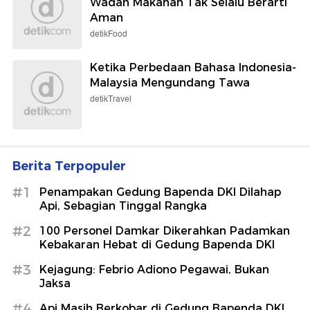
Wadah Makanan Tak Selalu Berarti
Aman
detikFood
Ketika Perbedaan Bahasa Indonesia-
Malaysia Mengundang Tawa
detikTravel
Berita Terpopuler
#1
Penampakan Gedung Bapenda DKI Dilahap
Api, Sebagian Tinggal Rangka
#2
100 Personel Damkar Dikerahkan Padamkan
Kebakaran Hebat di Gedung Bapenda DKI
#3
Kejagung: Febrio Adiono Pegawai, Bukan
Jaksa
#4
Api Masih Berkobar di Gedung Bapenda DKI,