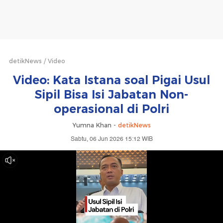
detikNews
Video
Video: Kata Istana soal Pigai Usul
Sipil Bisa Isi Jabatan Non-
operasional di Polri
Yumna Khan -
detikNews
Sabtu, 06 Jun 2026 15:12 WIB