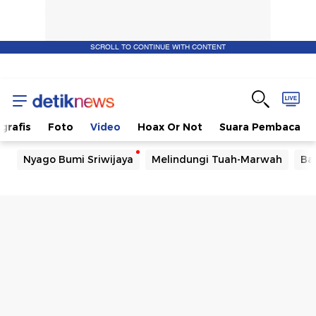
SCROLL TO CONTINUE WITH CONTENT
ografis
Foto
Video
Hoax Or Not
Suara Pembaca
Nyago Bumi Sriwijaya
Melindungi Tuah-Marwah
Ba