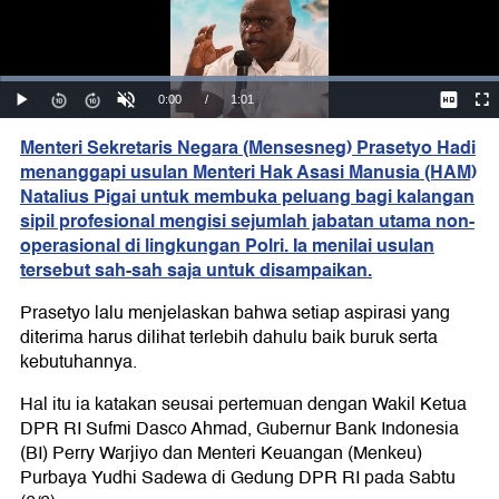
Menteri Sekretaris Negara (Mensesneg) Prasetyo Hadi
menanggapi usulan Menteri Hak Asasi Manusia (HAM)
Natalius Pigai untuk membuka peluang bagi kalangan
sipil profesional mengisi sejumlah jabatan utama non-
operasional di lingkungan Polri. Ia menilai usulan
tersebut sah-sah saja untuk disampaikan.
Prasetyo lalu menjelaskan bahwa setiap aspirasi yang
diterima harus dilihat terlebih dahulu baik buruk serta
kebutuhannya.
Hal itu ia katakan seusai pertemuan dengan Wakil Ketua
DPR RI Sufmi Dasco Ahmad, Gubernur Bank Indonesia
(BI) Perry Warjiyo dan Menteri Keuangan (Menkeu)
Purbaya Yudhi Sadewa di Gedung DPR RI pada Sabtu