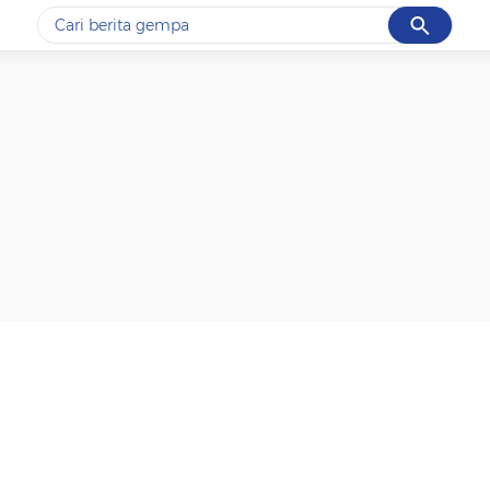
Cancel
Yang sedang ramai dicari
#1
gempa hari ini
#2
demo
#3
gempa
#4
iran
#5
prabowo
Promoted
Terakhir yang dicari
Loading...