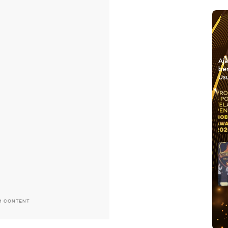
Aj
be
Usu
H CONTENT