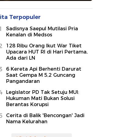
ita Terpopuler
1
Sadisnya Saepul Mutilasi Pria
Kenalan di Medsos
2
128 Ribu Orang Ikut War Tiket
Upacara HUT RI di Hari Pertama,
Ada dari LN
3
6 Kereta Api Berhenti Darurat
Saat Gempa M 5,2 Guncang
Pangandaran
4
Legislator PD Tak Setuju MUI:
Hukuman Mati Bukan Solusi
Berantas Korupsi
5
Cerita di Balik 'Bencongan' Jadi
Nama Kelurahan