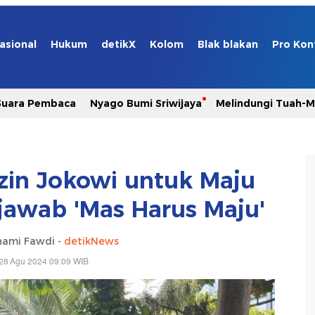
asional
Hukum
detikX
Kolom
Blak blakan
Pro Kon
Suara Pembaca
Nyago Bumi Sriwijaya
Melindungi Tuah-
zin Jokowi untuk Maju
ijawab 'Mas Harus Maju'
hami Fawdi -
detikNews
28 Agu 2024 09:09 WIB