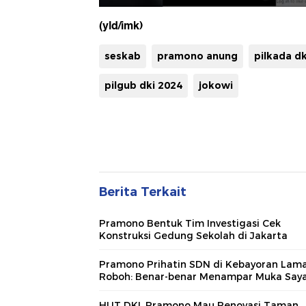
(yld/imk)
seskab
pramono anung
pilkada dk
pilgub dki 2024
jokowi
Berita Terkait
Pramono Bentuk Tim Investigasi Cek
Konstruksi Gedung Sekolah di Jakarta
Pramono Prihatin SDN di Kebayoran Lam
Roboh: Benar-benar Menampar Muka Say
HUT DKI, Pramono Mau Renovasi Taman