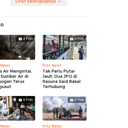
Lihat Selengkapnya
to
3 Foto
3 Foto
 News
Foto News
is Air Mengintai,
Tak Perlu Putar
Sumber Air di
Jauh, Dua JPO di
bogan Terus
Rasuna Said Bakal
yusut
Terhubung
8 Foto
6 Foto
 News
Foto News