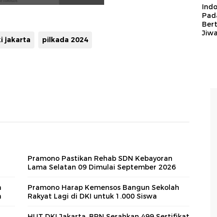
Ind
Pad
Ber
Jiw
i jakarta
pilkada 2024
Pramono Pastikan Rehab SDN Kebayoran
Lama Selatan 09 Dimulai September 2026
a
Pramono Harap Kemensos Bangun Sekolah
a
Rakyat Lagi di DKI untuk 1.000 Siswa
HUT DKI Jakarta, BPN Serahkan 499 Sertifikat