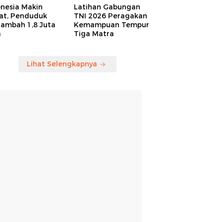
onesia Makin
Latihan Gabungan
at, Penduduk
TNI 2026 Peragakan
tambah 1,8 Juta
Kemampuan Tempur
a
Tiga Matra
Lihat Selengkapnya