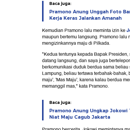
Baca juga:
Pramono Anung Unggah Foto Bar
Kerja Keras Jalankan Amanah
J
Kemudian Pramono lalu meminta izin ke
maupun bertemu langsung. Pramono lalu 
mengizinkannya maju di Pilkada.
"Kedua tentunya kepada Bapak Presiden, s
datang langsung, dan saya juga bertelepo
berkomunikasi duduk berdua sama beliau s
Lampung, beliau tertawa terbahak-bahak, b
maju', 'Mas Maju', karena kalau berdua 
memanggil mas," kata Pramono.
Baca juga:
Pramono Anung Ungkap Jokowi T
Niat Maju Cagub Jakarta
Pramono bercerita, Jokowi memintanya ma