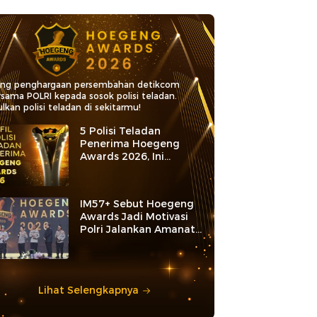
ang penghargaan persembahan detikcom
rsama POLRI kepada sosok polisi teladan.
lkan polisi teladan di sekitarmu!
5 Polisi Teladan
Penerima Hoegeng
Awards 2026, Ini
Kategori dan Kiprahnya
IM57+ Sebut Hoegeng
Awards Jadi Motivasi
Polri Jalankan Amanat
Konstitusi
Lihat Selengkapnya