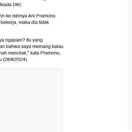
ilkada DKI.
n ke istrinya Ani Pramono.
ekerja, maka dia tidak
saya ngapain? Itu yang
askan bahwa saya memang kalau
rnah menolak," kata Pramono,
u (28/8/2024).