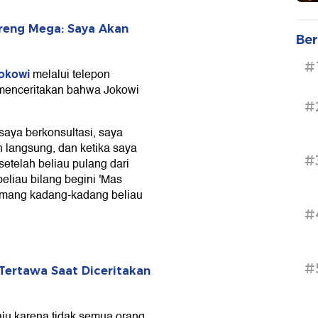
eng Mega: Saya Akan
Ber
#
okowi
melalui telepon
menceritakan bahwa Jokowi
#
aya berkonsultasi, saya
n langsung, dan ketika saya
#
etelah beliau pulang dari
eliau bilang begini 'Mas
memang kadang-kadang beliau
#
#
ertawa Saat Diceritakan
ju karena tidak semua orang