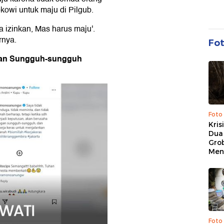
kowi untuk maju di Pilgub.
a izinkan, Mas harus maju'.
rnya.
Fo
kan Sungguh-sungguh
Foto
Kris
Dua 
Gro
Men
Foto