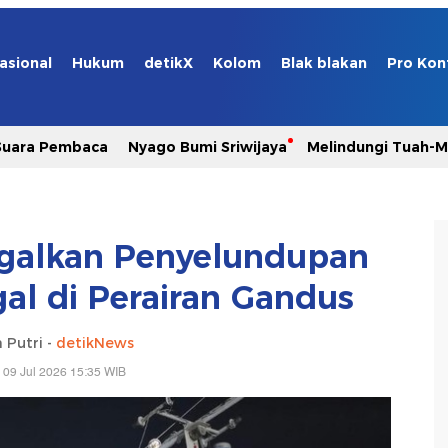
asional
Hukum
detikX
Kolom
Blak blakan
Pro Kon
Suara Pembaca
Nyago Bumi Sriwijaya
Melindungi Tuah-
galkan Penyelundupan
gal di Perairan Gandus
 Putri -
detikNews
 09 Jul 2026 15:35 WIB