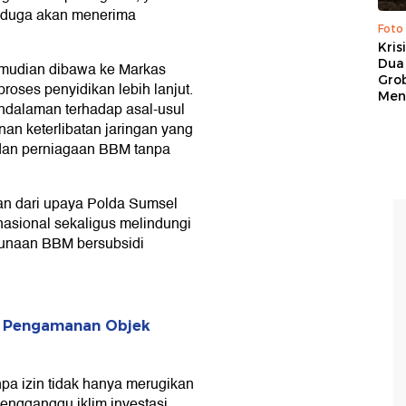
diduga akan menerima
Foto
Kris
Dua 
kemudian dibawa ke Markas
Gro
roses penyidikan lebih lanjut.
Men
ndalaman terhadap asal-usul
inan keterlibatan jaringan yang
 dan perniagaan BBM tanpa
an dari upaya Polda Sumsel
 nasional sekaligus melindungi
gunaan BBM bersubsidi
i Pengamanan Objek
pa izin tidak hanya merugikan
engganggu iklim investasi,