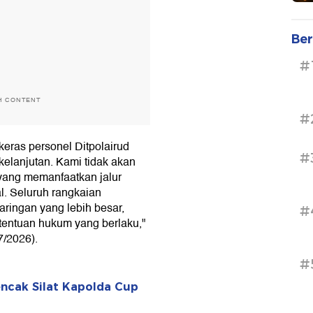
Ber
#
H CONTENT
#
keras personel Ditpolairud
#
lanjutan. Kami tidak akan
yang memanfaatkan jalur
l. Seluruh rangkaian
aringan yang lebih besar,
#
etentuan hukum yang berlaku,"
7/2026).
#
encak Silat Kapolda Cup