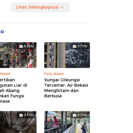
Lihat Selengkapnya
to
6 Foto
3 Foto
 News
Foto News
ertiban
Sungai Cileungsi
unan Liar di
Tercemar, Air Bekasi
ah Abang
Menghitam dan
hkan Fungsi
Berbusa
inase
3 Foto
3 Foto