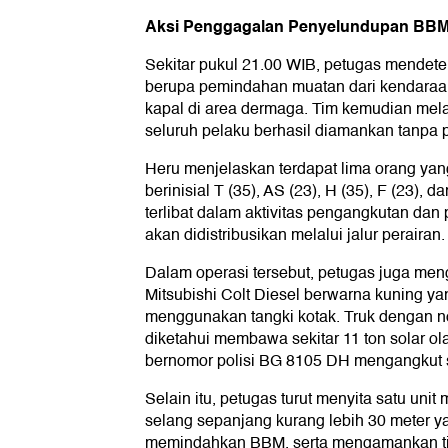
Aksi Penggagalan Penyelundupan BBM 
Sekitar pukul 21.00 WIB, petugas mendete
berupa pemindahan muatan dari kendaraan
kapal di area dermaga. Tim kemudian me
seluruh pelaku berhasil diamankan tanpa 
Heru menjelaskan terdapat lima orang ya
berinisial T (35), AS (23), H (35), F (23), 
terlibat dalam aktivitas pengangkutan da
akan didistribusikan melalui jalur perairan.
Dalam operasi tersebut, petugas juga men
Mitsubishi Colt Diesel berwarna kuning yan
menggunakan tangki kotak. Truk dengan n
diketahui membawa sekitar 11 ton solar ol
bernomor polisi BG 8105 DH mengangkut se
Selain itu, petugas turut menyita satu uni
selang sepanjang kurang lebih 30 meter y
memindahkan BBM, serta mengamankan tiga