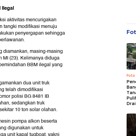
Ilegal
ksi aktivitas mencurigakan
 tangki modifikasi menuju
Fo
lakukan penyergapan sehingga
perlawanan.
ng diamankan, masing-masing
dan MI (23). Kelimanya diduga
n pemindahan BBM ilegal yang
Foto
Pen
gamankan dua unit truk
Bang
g telah dimodifikasi
Tan
omor polisi BG 8481 IB
Puli
ahan, sedangkan truk
Dra
kitar 10 ton solar olahan.
t mesin pompa alkon beserta
ang digunakan untuk
 unit kapal tugboat, yakni