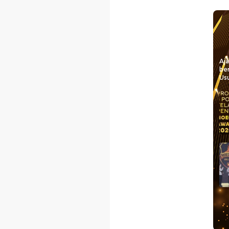
Aj
be
Usu