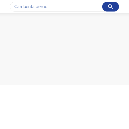
Cancel
Yang sedang ramai dicari
#1
gempa hari ini
#2
gempa
#3
iran
#4
demo
#5
prabowo
Promoted
Terakhir yang dicari
Loading...