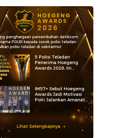
ang penghargaan persembahan detikcom
rsama POLRI kepada sosok polisi teladan.
lkan polisi teladan di sekitarmu!
5 Polisi Teladan
Penerima Hoegeng
Awards 2026, Ini
Kategori dan Kiprahnya
IM57+ Sebut Hoegeng
Awards Jadi Motivasi
Polri Jalankan Amanat
Konstitusi
Lihat Selengkapnya