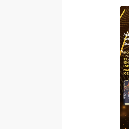
Aj
be
Usu