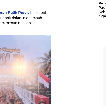
Pet
Pad
ah Putih Presisi
Keb
ini dapat
Ogan
ak-anak dalam menempuh
alam menumbuhkan