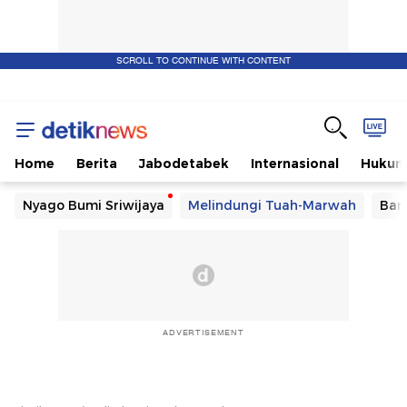
SCROLL TO CONTINUE WITH CONTENT
Home
Berita
Jabodetabek
Internasional
Huku
Nyago Bumi Sriwijaya
Melindungi Tuah-Marwah
Ban
ADVERTISEMENT