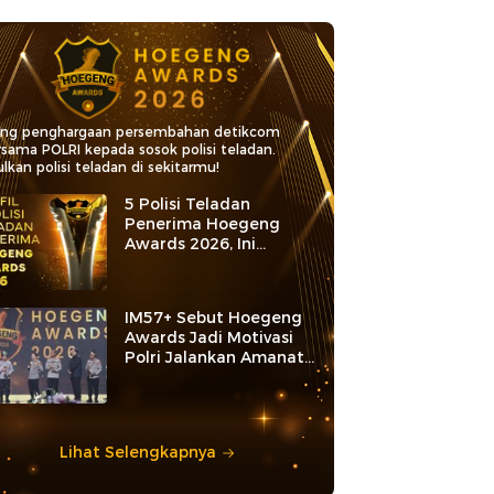
ang penghargaan persembahan detikcom
rsama POLRI kepada sosok polisi teladan.
lkan polisi teladan di sekitarmu!
5 Polisi Teladan
Penerima Hoegeng
Awards 2026, Ini
Kategori dan Kiprahnya
IM57+ Sebut Hoegeng
Awards Jadi Motivasi
Polri Jalankan Amanat
Konstitusi
Lihat Selengkapnya