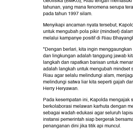
Geofisika (BMKG), Riau tengah memasuki 
tahunan, yang mana fenomena serupa terak
pada tahun 1997 silam.
Menyikapi ancaman nyata tersebut, Kapo
untuk mengubah pola pikir (mindset) dala
melalui kampanye positif di Riau Bhayang
"Dengan berlari, kita ingin menggaungka
dan lingkungan adalah tanggung jawab kit
langkah dan rapatkan barisan untuk menan
adalah langkah untuk mengubah mindset s
Riau agar selalu melindungi alam, menjag
melindungi satwa liar kita seperti gajah d
Herry Heryawan.
Pada kesempatan ini, Kapolda mengajak 
berkolaborasi melawan karhuta dengan me
sebagai wadah edukasi agar seluruh lapis
instansi pemerintah siap bergerak bersa
penanganan dini jika titik api muncul.