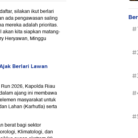
tar, silakan ikut berlari
Ber
kan ada pengawasan saling
na mereka adalah prioritas.
#
el akan kita siapkan matang-
erry Heryawan, Minggu
#
Ajak Berlari Lawan
#
 Run 2026, Kapolda Riau
 dalam ajang ini membawa
#
 elemen masyarakat untuk
an Lahan (Karhutla) serta
#
n berat bagi sektor
rologi, Klimatologi, dan