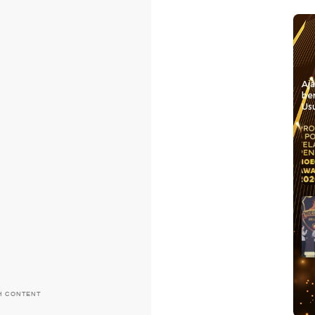
Aj
be
Usu
H CONTENT