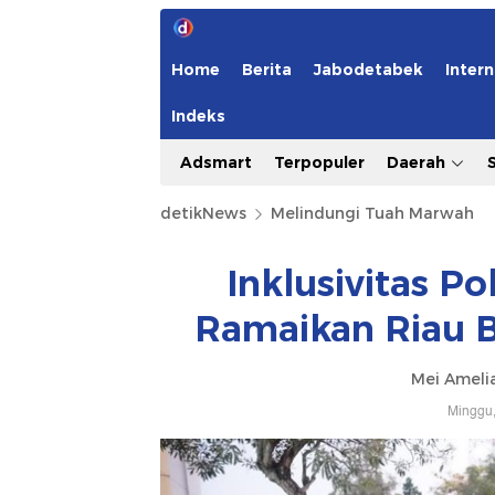
Home
Berita
Jabodetabek
Intern
Indeks
Adsmart
Terpopuler
Daerah
detikNews
Melindungi Tuah Marwah
Inklusivitas Po
Ramaikan Riau 
Mei Ameli
Minggu,