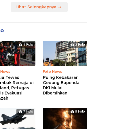
Lihat Selengkapnya
to
4 Foto
3 Foto
 News
Foto News
sia Tewas
Puing Kebakaran
embak Remaja di
Gedung Bapenda
land, Petugas
DKI Mulai
is Evakuasi
Dibersihkan
azah
7 Foto
9 Foto