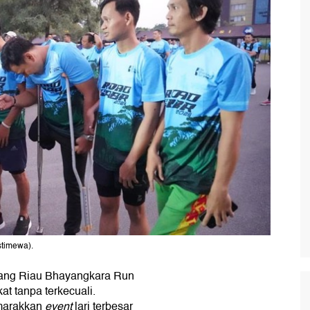
stimewa).
ang Riau Bhayangkara Run
t tanpa terkecuali.
emarakkan
event
lari terbesar