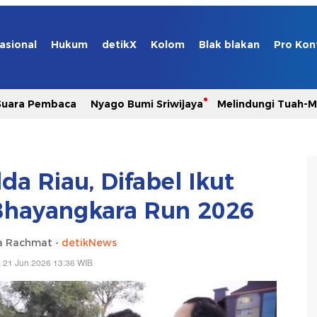
asional
Hukum
detikX
Kolom
Blak blakan
Pro Kon
Suara Pembaca
Nyago Bumi Sriwijaya
Melindungi Tuah-
lda Riau, Difabel Ikut
Bhayangkara Run 2026
a Rachmat -
detikNews
 21 Jun 2026 13:36 WIB