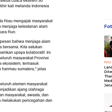
siklus cuaca ekstrem 30
hir kali melanda Indonesia
lda Riau mengajak masyarakat
m menjaga kelestarian alam
Fo
kara Run.
n pesan bahwa menjaga alam
a bersama. Kita satukan
amkan upaya kolaboratif. Ini
eluruh masyarakat Provinsi
Foto
a ekosistem, termasuk
Lan
an harimau sumatera," jelas
Dit
Thai
Med
seluruh elemen masyarakat
Jen
njadikan ajang olahraga
an masyarakat, swasta, dan
ma melakukan pencegahan dan