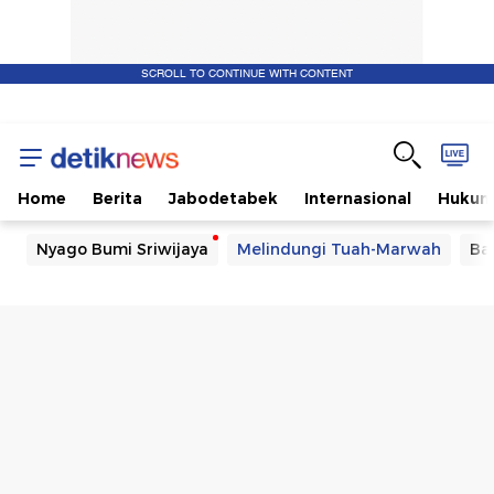
SCROLL TO CONTINUE WITH CONTENT
Home
Berita
Jabodetabek
Internasional
Huku
Nyago Bumi Sriwijaya
Melindungi Tuah-Marwah
Ba