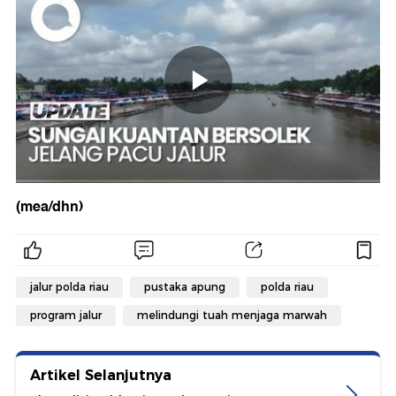
(mea/dhn)
jalur polda riau
pustaka apung
polda riau
program jalur
melindungi tuah menjaga marwah
Artikel Selanjutnya