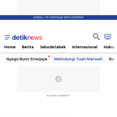
SCROLL TO CONTINUE WITH CONTENT
Home
Berita
Jabodetabek
Internasional
Huku
Nyago Bumi Sriwijaya
Melindungi Tuah-Marwah
Ban
ADVERTISEMENT