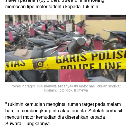
sistem pesanan (by order). Suwardi alias Keling
memesan tipe motor tertentu kepada Tukimin.
Polres Indragiri Hulu menyita sebanyak 63 motor hasil curian sindikat
Tukimin. Foto: dok. Istimewa
"Tukimin kemudian mengintai rumah target pada malam
hari, ia membongkar pintu atau jendela. Setelah berhasil
mencuri motor kemudian dia diserahkan kepada
Suwardi," ungkapnya.