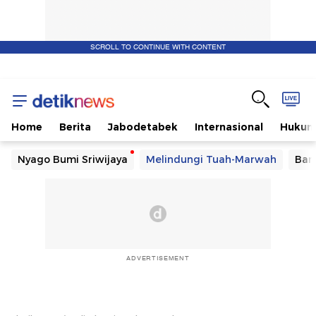
SCROLL TO CONTINUE WITH CONTENT
Home
Berita
Jabodetabek
Internasional
Huku
Nyago Bumi Sriwijaya
Melindungi Tuah-Marwah
Ban
ADVERTISEMENT