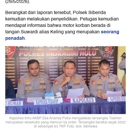
(26/5/2026).
Berangkat dari laporan tersebut, Polsek Siberida
kemudian melakukan penyelidikan. Petugas kemudian
mendapat informasi bahwa motor korban berada di
seorang
tangan Suwardi alias Keling yang merupakan
penadah
.
Kapolres Inhu AKBP Eka Ariandy Putra mengatakan tersangka Tukimin
merupakan eksekutor yang mencuri by order. Tersangka beraksi sejak 2022
di sebanyak 63 TKP. Foto: dok. Istimewa