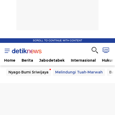
SCROLL TO CONTINUE WITH CONTENT
Home
Berita
Jabodetabek
Internasional
Huku
Nyago Bumi Sriwijaya
Melindungi Tuah-Marwah
Ba