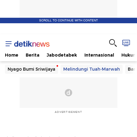
SCROLL TO CONTINUE WITH CONTENT
Home
Berita
Jabodetabek
Internasional
Huku
Nyago Bumi Sriwijaya
Melindungi Tuah-Marwah
Ban
ADVERTISEMENT