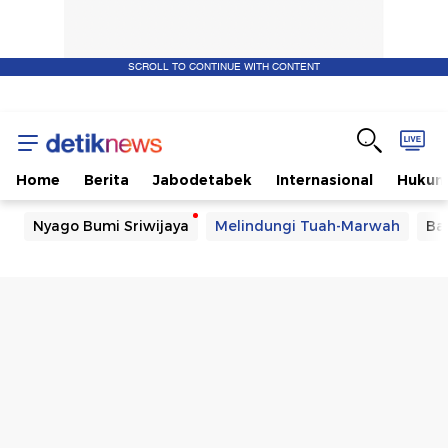
SCROLL TO CONTINUE WITH CONTENT
Home
Berita
Jabodetabek
Internasional
Huku
Nyago Bumi Sriwijaya
Melindungi Tuah-Marwah
Ba