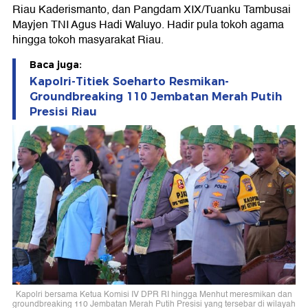
Riau Kaderismanto, dan Pangdam XIX/Tuanku Tambusai
Mayjen TNI Agus Hadi Waluyo. Hadir pula tokoh agama
hingga tokoh masyarakat Riau.
Baca juga:
Kapolri-Titiek Soeharto Resmikan-
Groundbreaking 110 Jembatan Merah Putih
Presisi Riau
Kapolri bersama Ketua Komisi IV DPR RI hingga Menhut meresmikan dan
groundbreaking 110 Jembatan Merah Putih Presisi yang tersebar di wilayah