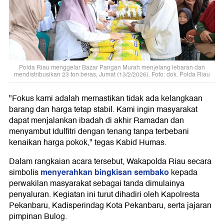
Polda Riau menggelar Bazar Pangan Murah menjelang lebaran dan
mendistribusikan 23 ton beras, Jumat (13/2/2026). Foto: dok. Polda Riau
"Fokus kami adalah memastikan tidak ada kelangkaan
barang dan harga tetap stabil. Kami ingin masyarakat
dapat menjalankan ibadah di akhir Ramadan dan
menyambut Idulfitri dengan tenang tanpa terbebani
kenaikan harga pokok," tegas Kabid Humas.
Dalam rangkaian acara tersebut, Wakapolda Riau secara
menyerahkan bingkisan sembako
simbolis
kepada
perwakilan masyarakat sebagai tanda dimulainya
penyaluran. Kegiatan ini turut dihadiri oleh Kapolresta
Pekanbaru, Kadisperindag Kota Pekanbaru, serta jajaran
pimpinan Bulog.