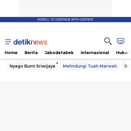
SCROLL TO CONTINUE WITH CONTENT
Home
Berita
Jabodetabek
Internasional
Huku
Nyago Bumi Sriwijaya
Melindungi Tuah-Marwah
Ba