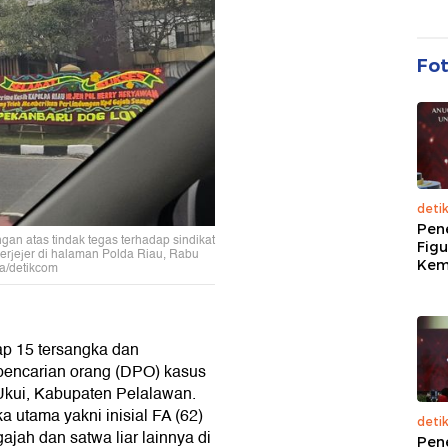
Fo
deti
Pen
n atas tindak tegas terhadap sindikat
Figu
rjejer di halaman Polda Riau, Rabu
Kem
ia/detikcom
p 15 tersangka dan
 pencarian orang (DPO) kasus
Ukui, Kabupaten Pelalawan.
a utama yakni inisial FA (62)
deti
jah dan satwa liar lainnya di
Pen