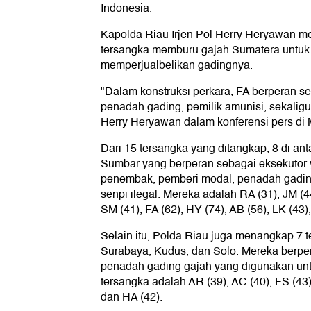
Indonesia.
Kapolda Riau Irjen Pol Herry Heryawan 
tersangka memburu gajah Sumatera untu
memperjualbelikan gadingnya.
"Dalam konstruksi perkara, FA berperan s
penadah gading, pemilik amunisi, sekaligu
Herry Heryawan dalam konferensi pers di 
Dari 15 tersangka yang ditangkap, 8 di an
Sumbar yang berperan sebagai eksekutor
penembak, pemberi modal, penadah gadin
senpi ilegal. Mereka adalah RA (31), JM (4
SM (41), FA (62), HY (74), AB (56), LK (43),
Selain itu, Polda Riau juga menangkap 7 t
Surabaya, Kudus, dan Solo. Mereka berpe
penadah gading gajah yang digunakan untu
tersangka adalah AR (39), AC (40), FS (43),
dan HA (42).