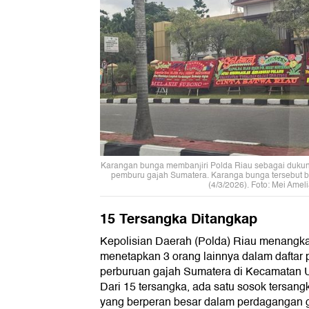
Karangan bunga membanjiri Polda Riau sebagai dukunga
pemburu gajah Sumatera. Karanga bunga tersebut be
(4/3/2026). Foto: Mei Amel
15 Tersangka Ditangkap
Kepolisian Daerah (Polda) Riau menangka
menetapkan 3 orang lainnya dalam daftar
perburuan gajah Sumatera di Kecamatan 
Dari 15 tersangka, ada satu sosok tersangk
yang berperan besar dalam perdagangan ga