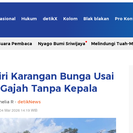
asional
Hukum
detikX
Kolom
Blak blakan
Pro Kon
Suara Pembaca
Nyago Bumi Sriwijaya
Melindungi Tuah-
iri Karangan Bunga Usai
Gajah Tanpa Kepala
elia R -
detikNews
04 Mar 2026 14:19 WIB