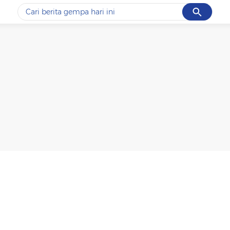
Cancel
Yang sedang ramai dicari
#1
data live draw sgp
#2
piala presiden 2026
#3
prabowo
#4
iran
#5
gempa hari ini
Promoted
Terakhir yang dicari
Loading...