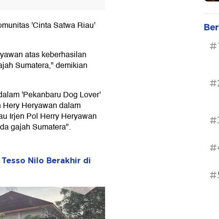
munitas 'Cinta Satwa Riau'
Ber
#
ryawan atas keberhasilan
ajah Sumatera," demikian
#
 dalam 'Pekanbaru Dog Lover'
en Hery Heryawan dalam
au Irjen Pol Herry Heryawan
#
da gajah Sumatera".
#
 Tesso Nilo Berakhir di
#