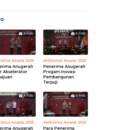
to
9 Foto
6 Foto
ktimur Awards 2026
detiktimur Awards 2026
erima Anugerah
Penerima Anugerah
r Akselerator
Progam Inovasi
ajuan
Pembangunan
Terpuji
4 Foto
5 Foto
ktimur Awards 2026
detiktimur Awards 2026
erima Anugerah
Para Penerima