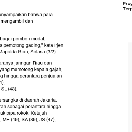
Pro
Terp
menyampaikan bahwa para
k mengambil dan
ebagai pemberi modal,
s pemotong gading," kata Irjen
Mapolda Riau, Selasa (3/2).
taranya jaringan Riau dan
 yang memotong kepala gajah,
g hingga perantara penjualan
4),
 SL (43).
ersangka di daerah Jakarta,
ran sebagai perantara hingga
k pipa rokok. Ketujuh
 ME (49), SA (39), JS (47),