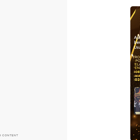
Aj
be
Usu
H CONTENT