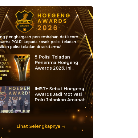
ang penghargaan persembahan detikcom
rsama POLRI kepada sosok polisi teladan.
lkan polisi teladan di sekitarmu!
5 Polisi Teladan
Penerima Hoegeng
Awards 2026, Ini
Kategori dan Kiprahnya
IM57+ Sebut Hoegeng
Awards Jadi Motivasi
Polri Jalankan Amanat
Konstitusi
Lihat Selengkapnya