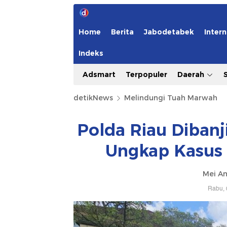
Home
Berita
Jabodetabek
Intern
Indeks
Adsmart
Terpopuler
Daerah
detikNews
Melindungi Tuah Marwah
Polda Riau Dibanj
Ungkap Kasus 
Mei Am
Rabu, 