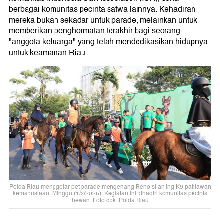
berbagai komunitas pecinta satwa lainnya. Kehadiran
mereka bukan sekadar untuk parade, melainkan untuk
memberikan penghormatan terakhir bagi seorang
"anggota keluarga" yang telah mendedikasikan hidupnya
untuk keamanan Riau.
Polda Riau menggelar pet parade mengenang Reno si anjing K9 pahlawan
kemanusiaan, Minggu (1/2/2026). Kegiatan ini dihadiri komunitas pecinta
hewan. Foto:dok. Polda Riau