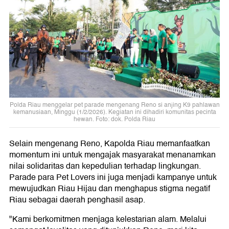
Polda Riau menggelar pet parade mengenang Reno si anjing K9 pahlawan
kemanusiaan, Minggu (1/2/2026). Kegiatan ini dihadiri komunitas pecinta
hewan. Foto: dok. Polda Riau
Selain mengenang Reno, Kapolda Riau memanfaatkan
momentum ini untuk mengajak masyarakat menanamkan
nilai solidaritas dan kepedulian terhadap lingkungan.
Parade para Pet Lovers ini juga menjadi kampanye untuk
mewujudkan Riau Hijau dan menghapus stigma negatif
Riau sebagai daerah penghasil asap.
"Kami berkomitmen menjaga kelestarian alam. Melalui