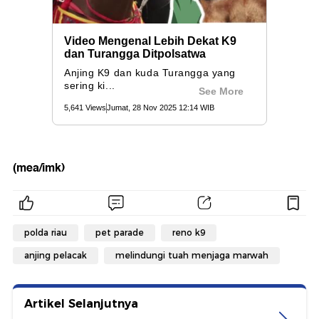
(mea/imk)
polda riau
pet parade
reno k9
anjing pelacak
melindungi tuah menjaga marwah
Artikel Selanjutnya