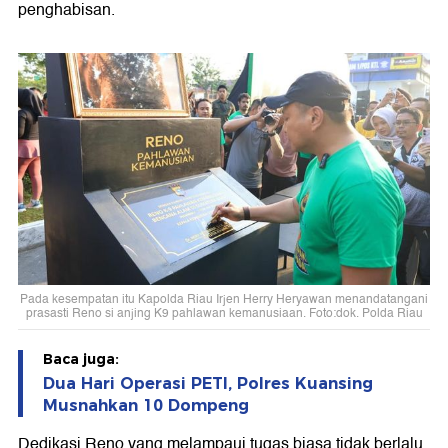
penghabisan.
Pada kesempatan itu Kapolda Riau Irjen Herry Heryawan menandatangani
prasasti Reno si anjing K9 pahlawan kemanusiaan. Foto:dok. Polda Riau
Baca juga:
Dua Hari Operasi PETI, Polres Kuansing
Musnahkan 10 Dompeng
Dedikasi Reno yang melampaui tugas biasa tidak berlalu