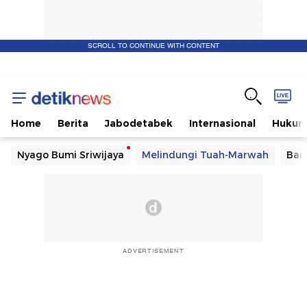
SCROLL TO CONTINUE WITH CONTENT
Home
Berita
Jabodetabek
Internasional
Huku
Nyago Bumi Sriwijaya
Melindungi Tuah-Marwah
Ban
ADVERTISEMENT