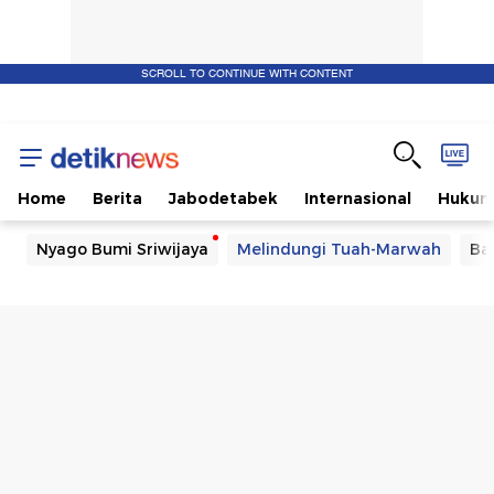
SCROLL TO CONTINUE WITH CONTENT
Home
Berita
Jabodetabek
Internasional
Huku
Nyago Bumi Sriwijaya
Melindungi Tuah-Marwah
Ba