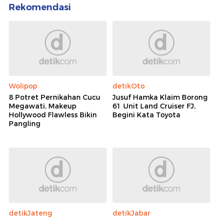
Rekomendasi
Wolipop
detikOto
8 Potret Pernikahan Cucu
Jusuf Hamka Klaim Borong
Megawati, Makeup
61 Unit Land Cruiser FJ,
Hollywood Flawless Bikin
Begini Kata Toyota
Pangling
detikJateng
detikJabar