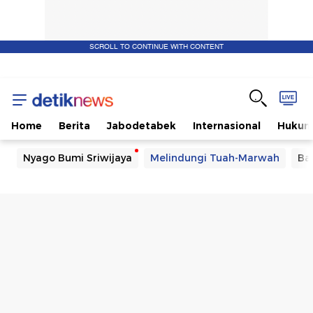
SCROLL TO CONTINUE WITH CONTENT
Home
Berita
Jabodetabek
Internasional
Huku
Nyago Bumi Sriwijaya
Melindungi Tuah-Marwah
Ba