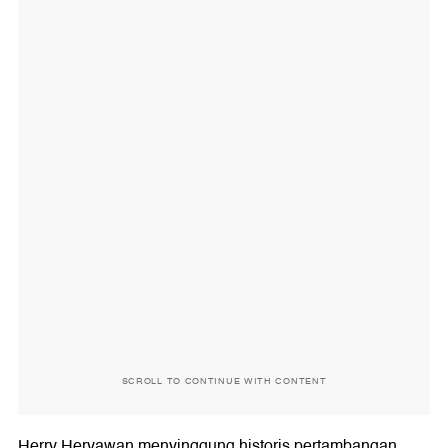
SCROLL TO CONTINUE WITH CONTENT
Herry Heryawan menyinggung historis pertambangan