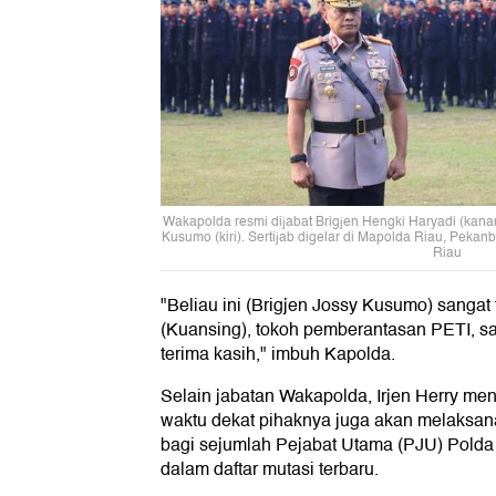
Wakapolda resmi dijabat Brigjen Hengki Haryadi (kana
Kusumo (kiri). Sertijab digelar di Mapolda Riau, Pekanb
Riau
"Beliau ini (Brigjen Jossy Kusumo) sangat 
(Kuansing), tokoh pemberantasan PETI, s
terima kasih," imbuh Kapolda.
Selain jabatan Wakapolda, Irjen Herry 
waktu dekat pihaknya juga akan melaksan
bagi sejumlah Pejabat Utama (PJU) Polda
dalam daftar mutasi terbaru.