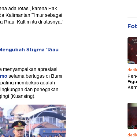
rena ada rotasi, karena Pak
da Kalimantan Timur sebagai
Riau, Kaltim itu di atasnya,"
Fo
n Mengubah Stigma 'Riau
ga menyampaikan apresiasi
deti
umo
selama bertugas di Bumi
Pen
Figu
g paling membekas adalah
Kem
 lingkungan dan penegakan
ingi (Kuansing).
deti