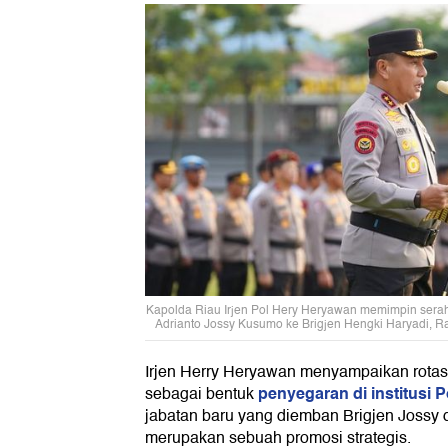
Kapolda Riau Irjen Pol Hery Heryawan memimpin serah 
Adrianto Jossy Kusumo ke Brigjen Hengki Haryadi, Ra
Irjen Herry Heryawan menyampaikan rotasi 
penyegaran di institusi Po
sebagai bentuk
jabatan baru yang diemban Brigjen Jossy 
merupakan sebuah promosi strategis.