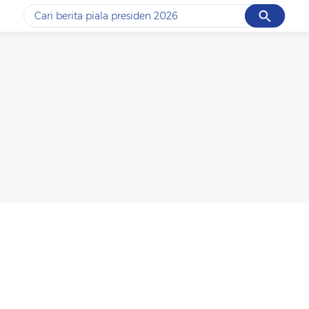
Cancel
Yang sedang ramai dicari
#1
data live draw sgp
#2
piala presiden 2026
#3
prabowo
#4
iran
#5
gempa hari ini
Promoted
Terakhir yang dicari
Loading...