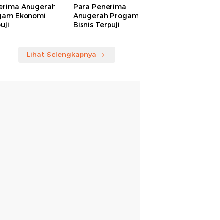
erima Anugerah
Para Penerima
gam Ekonomi
Anugerah Progam
uji
Bisnis Terpuji
Lihat Selengkapnya