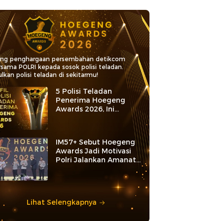
ang penghargaan persembahan detikcom
rsama POLRI kepada sosok polisi teladan.
lkan polisi teladan di sekitarmu!
5 Polisi Teladan
Penerima Hoegeng
Awards 2026, Ini
Kategori dan Kiprahnya
IM57+ Sebut Hoegeng
Awards Jadi Motivasi
Polri Jalankan Amanat
Konstitusi
Lihat Selengkapnya