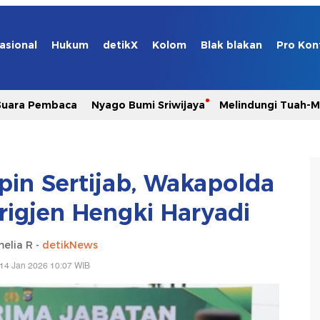
asional
Hukum
detikX
Kolom
Blak blakan
Pro Kon
Suara Pembaca
Nyago Bumi Sriwijaya
Melindungi Tuah-
pin Sertijab, Wakapolda
rigjen Hengki Haryadi
elia R -
detikNews
14 Jan 2026 10:07 WIB