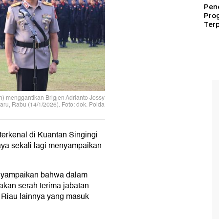
Pen
Pro
Terp
n) menggantikan Brigjen Adrianto Jossy
aru, Rabu (14/1/2026). Foto: dok. Polda
terkenal di Kuantan Singingi
aya sekali lagi menyampaikan
menyampaikan bahwa dalam
akan serah terima jabatan
 Riau lainnya yang masuk