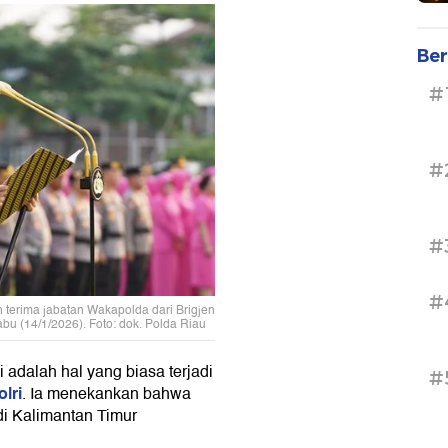
Ber
#
#
#
#
terima jabatan Wakapolda dari Brigjen
bu (14/1/2026). Foto: dok. Polda Riau
adalah hal yang biasa terjadi
#
lri
. Ia menekankan bahwa
di Kalimantan Timur