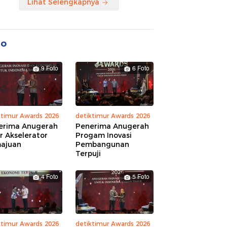
Lihat Selengkapnya
to
9 Foto
6 Foto
ktimur Awards 2026
detiktimur Awards 2026
erima Anugerah
Penerima Anugerah
r Akselerator
Progam Inovasi
ajuan
Pembangunan
Terpuji
4 Foto
5 Foto
ktimur Awards 2026
detiktimur Awards 2026