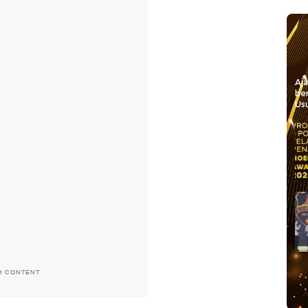
Aj
be
Usu
H CONTENT