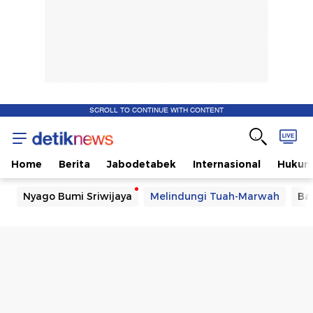
SCROLL TO CONTINUE WITH CONTENT
Home
Berita
Jabodetabek
Internasional
Huku
Nyago Bumi Sriwijaya
Melindungi Tuah-Marwah
Ba