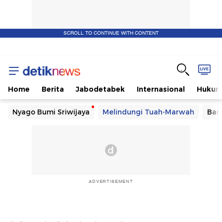
SCROLL TO CONTINUE WITH CONTENT
Home
Berita
Jabodetabek
Internasional
Huku
Nyago Bumi Sriwijaya
Melindungi Tuah-Marwah
Ban
ADVERTISEMENT