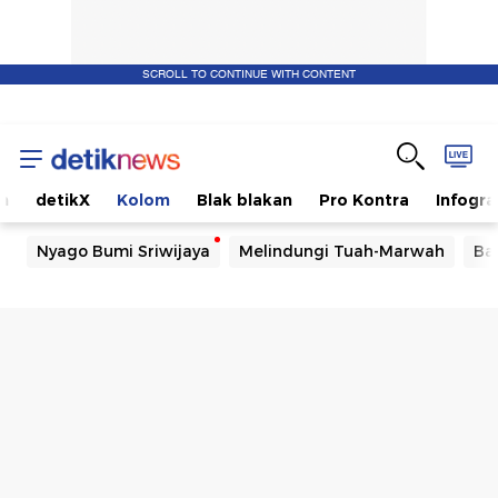
SCROLL TO CONTINUE WITH CONTENT
m
detikX
Kolom
Blak blakan
Pro Kontra
Infogra
Nyago Bumi Sriwijaya
Melindungi Tuah-Marwah
Ba