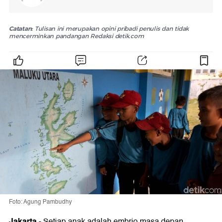
Catatan:
Tulisan ini merupakan opini pribadi penulis dan tidak
mencerminkan pandangan Redaksi detik.com
Foto: Agung Pambudhy
Jakarta
-
Setiap anak adalah embrio masa depan.