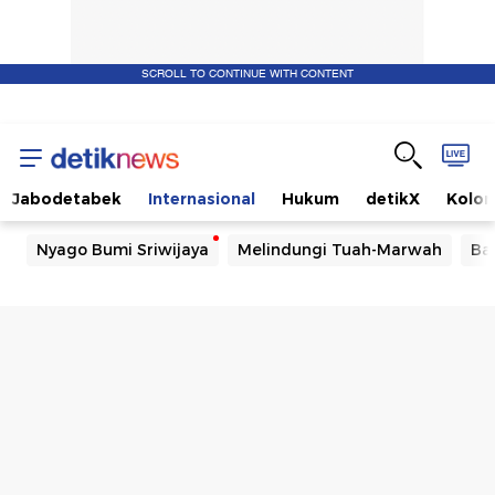
SCROLL TO CONTINUE WITH CONTENT
Jabodetabek
Internasional
Hukum
detikX
Kolo
Nyago Bumi Sriwijaya
Melindungi Tuah-Marwah
Ba