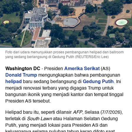
Foto dari udara menunjukkan proses pembangunan helipad dan ballroom
yang sedang berlangsung di Gedung Putih (REUTERS/Eric Lee)
Washington DC
Amerika Serikat
-
Presiden
(AS)
Donald Trump
mengungkapkan bahwa pembangunan
helipad
Gedung Putih
baru sedang berlangsung di
. Ini
menjadi renovasi terbaru yang digagas Trump untuk
bangunan ikonik yang menjadi kantor dan tempat tinggal
Presiden AS tersebut.
Helipad baru itu, seperti dilansir
AFP
, Selasa (7/7/2026),
terletak di
South Lawn
atau Halaman Selatan Gedung
Putih, yang menjadi lokasi para Presiden AS dan
keluarganya selama puluhan tahun kerap difoto saat