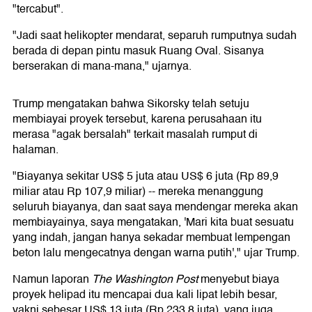
"tercabut".
"Jadi saat helikopter mendarat, separuh rumputnya sudah
berada di depan pintu masuk Ruang Oval. Sisanya
berserakan di mana-mana," ujarnya.
Trump mengatakan bahwa Sikorsky telah setuju
membiayai proyek tersebut, karena perusahaan itu
merasa "agak bersalah" terkait masalah rumput di
halaman.
"Biayanya sekitar US$ 5 juta atau US$ 6 juta (Rp 89,9
miliar atau Rp 107,9 miliar) -- mereka menanggung
seluruh biayanya, dan saat saya mendengar mereka akan
membiayainya, saya mengatakan, 'Mari kita buat sesuatu
yang indah, jangan hanya sekadar membuat lempengan
beton lalu mengecatnya dengan warna putih'," ujar Trump.
Namun laporan
The Washington Post
menyebut biaya
proyek helipad itu mencapai dua kali lipat lebih besar,
yakni sebesar US$ 13 juta (Rp 233,8 juta), yang juga