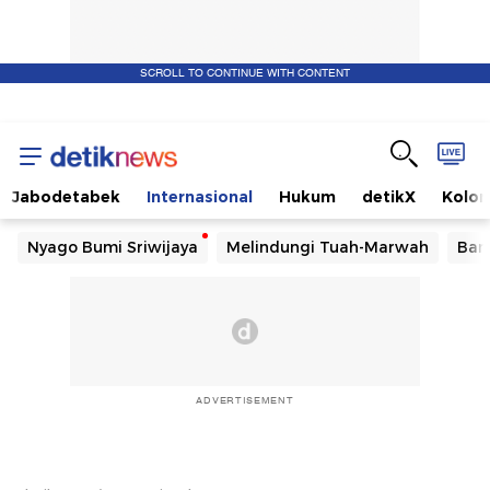
SCROLL TO CONTINUE WITH CONTENT
Jabodetabek
Internasional
Hukum
detikX
Kolo
Nyago Bumi Sriwijaya
Melindungi Tuah-Marwah
Ban
ADVERTISEMENT