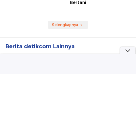
Dokter yang Hina Pasien
Kabar Terbaru Takeshi
BPJS 'Banyakin Duit Halal'
Kaneshiro Dulu Aktor
Minta Maaf: Mohon Ampun
Tertampan Asia, Kini Fokus
Bertani
Selengkapnya
Berita detikcom Lainnya
Pesan Manusia Rp 3.386 T ke Calon
Pengusaha: Setop Overthinking
detikInet
Prediksi Susunan Pemain Singapura
Vs Indonesia: Rotasi Kiper!
Sepakbola