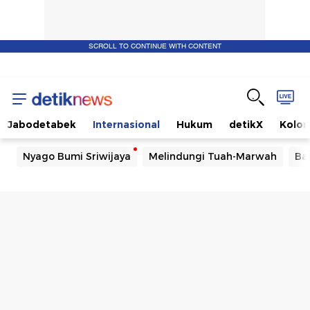
SCROLL TO CONTINUE WITH CONTENT
Jabodetabek
Internasional
Hukum
detikX
Kolo
Nyago Bumi Sriwijaya
Melindungi Tuah-Marwah
Ba