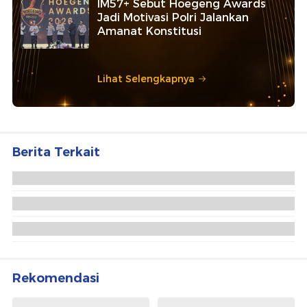
IM57+ Sebut Hoegeng Awards
Jadi Motivasi Polri Jalankan
Amanat Konstitusi
Lihat Selengkapnya
Berita Terkait
Akhirnya, Kapal-kapal Tanker Minyak Iran
Melenggang Tanpa Blokade AS
Trump: Kesepakatan Damai AS-Iran Sudah
Diteken, Selat Hormuz Dibuka Penuh Jumat
AS dan Iran Sepakat Damai, Trump Resmi Cabut
Blokade Selat Hormuz