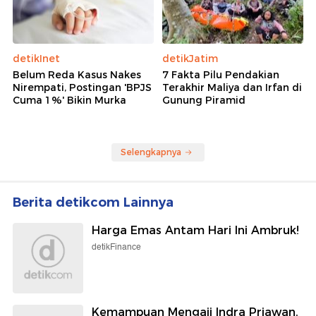
detikInet
detikJatim
Belum Reda Kasus Nakes
7 Fakta Pilu Pendakian
Nirempati, Postingan 'BPJS
Terakhir Maliya dan Irfan di
Cuma 1%' Bikin Murka
Gunung Piramid
Selengkapnya
Berita detikcom Lainnya
Harga Emas Antam Hari Ini Ambruk!
detikFinance
Kemampuan Mengaji Indra Priawan,