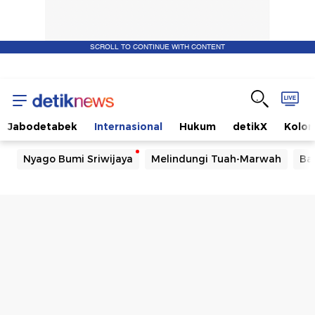
SCROLL TO CONTINUE WITH CONTENT
Jabodetabek
Internasional
Hukum
detikX
Kolo
Nyago Bumi Sriwijaya
Melindungi Tuah-Marwah
Ba