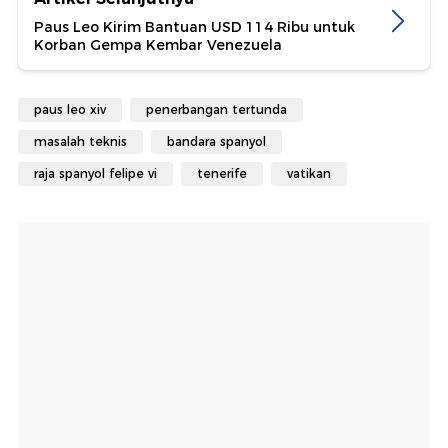
Paus Leo Kirim Bantuan USD 114 Ribu untuk
Korban Gempa Kembar Venezuela
paus leo xiv
penerbangan tertunda
masalah teknis
bandara spanyol
raja spanyol felipe vi
tenerife
vatikan