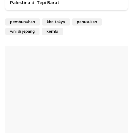
Palestina di Tepi Barat
pembunuhan
kbri tokyo
penusukan
wni di jepang
kemlu