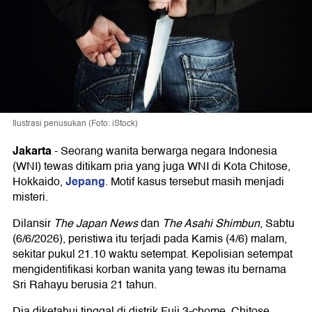
Ilustrasi penusukan (Foto: iStock)
Jakarta
-
Seorang wanita berwarga negara Indonesia
(WNI) tewas ditikam pria yang juga WNI di Kota Chitose,
Jepang
Hokkaido,
. Motif kasus tersebut masih menjadi
misteri.
Dilansir
The Japan News
dan
The Asahi Shimbun
, Sabtu
(6/6/2026), peristiwa itu terjadi pada Kamis (4/6) malam,
sekitar pukul 21.10 waktu setempat. Kepolisian setempat
mengidentifikasi korban wanita yang tewas itu bernama
Sri Rahayu berusia 21 tahun.
Dia diketahui tinggal di distrik Fuji 3-chome, Chitose,