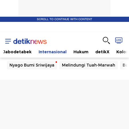
SCROLL TO CONTINUE WITH CONTENT
Jabodetabek
Internasional
Hukum
detikX
Kolo
Nyago Bumi Sriwijaya
Melindungi Tuah-Marwah
Ba