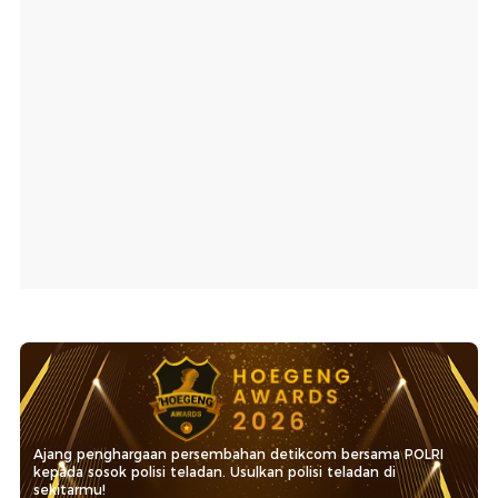
Ajang penghargaan persembahan detikcom bersama POLRI
kepada sosok polisi teladan. Usulkan polisi teladan di
sekitarmu!