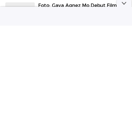
Foto: Gaya Agnez Mo Debut Film
Hollywood Reacher Bareng Anggun
C. Sasmi
Wolipop
Marshel Widianto Peluk Ibu Setelah
Umur 30 Tahun, Perasaannya Dalam
Banget
detikHot
Belasan Relawan MBG di NTB
Dilaporkan Terjangkit Hepatitis
detikHealth
Viral Klakson Bus Pakai Suara Jokowi
'Saya Akan Lawan', Begini
Penjelasan PO Bus
detikOto