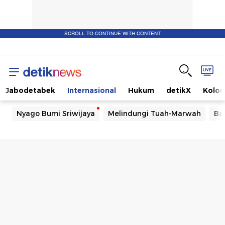
SCROLL TO CONTINUE WITH CONTENT
Jabodetabek
Internasional
Hukum
detikX
Kolo
Nyago Bumi Sriwijaya
Melindungi Tuah-Marwah
Ba