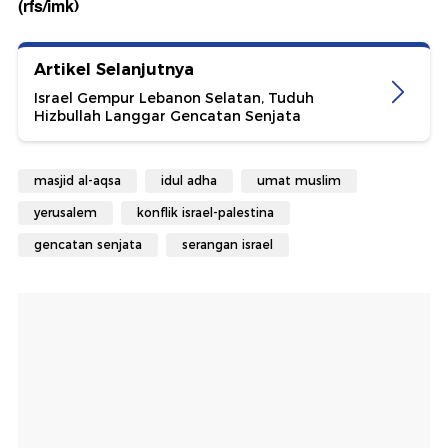
(rfs/imk)
Artikel Selanjutnya
Israel Gempur Lebanon Selatan, Tuduh
Hizbullah Langgar Gencatan Senjata
masjid al-aqsa
idul adha
umat muslim
yerusalem
konflik israel-palestina
gencatan senjata
serangan israel