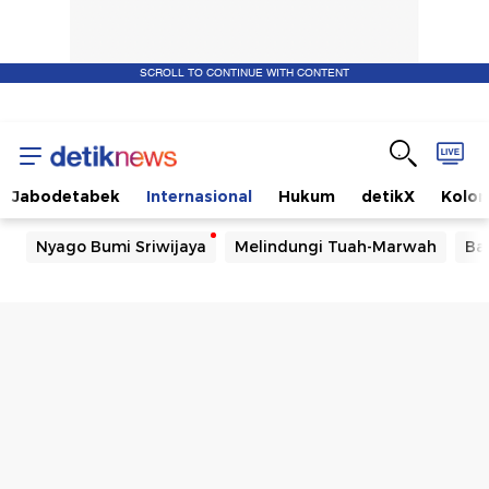
SCROLL TO CONTINUE WITH CONTENT
Jabodetabek
Internasional
Hukum
detikX
Kolo
Nyago Bumi Sriwijaya
Melindungi Tuah-Marwah
Ba