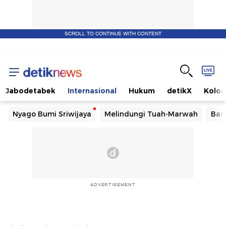
SCROLL TO CONTINUE WITH CONTENT
Jabodetabek
Internasional
Hukum
detikX
Kolo
Nyago Bumi Sriwijaya
Melindungi Tuah-Marwah
Ban
ADVERTISEMENT