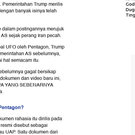
. Pemerintahan Trump merilis
God
Duga
engan banyak isinya telah
Tin
 dalam postingannya merujuk
 AS sejak perang Iran pecah.
oal UFO oleh Pentagon, Trump
emerintahan AS sebelumnya,
i hal semacam itu.
ebelumnya gagal bersikap
dokumen dan video baru ini,
 'APA YANG SEBENARNYA
a.
 Pentagon?
kumen rahasia itu dirilis pada
resmi disebut sebagai
tau UAP. Satu dokumen dari