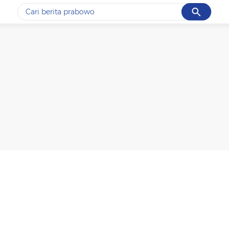
Cancel
Yang sedang ramai dicari
#1
data live draw sgp
#2
gempa hari ini
#3
prabowo
#4
iran
#5
demo
Promoted
Terakhir yang dicari
Loading...