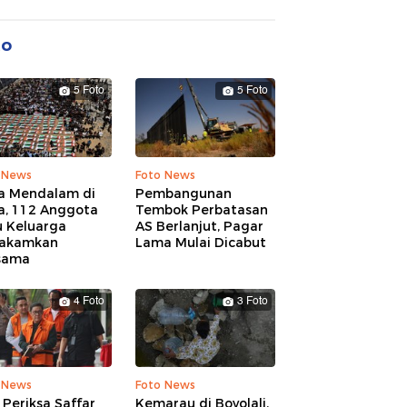
to
5 Foto
5 Foto
 News
Foto News
a Mendalam di
Pembangunan
a, 112 Anggota
Tembok Perbatasan
u Keluarga
AS Berlanjut, Pagar
akamkan
Lama Mulai Dicabut
sama
4 Foto
3 Foto
 News
Foto News
Periksa Saffar
Kemarau di Boyolali,