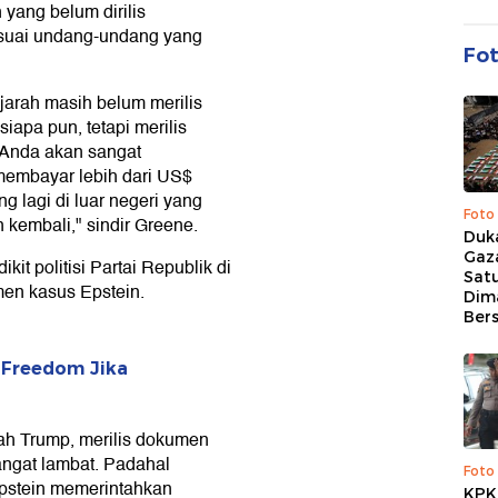
yang belum dirilis
suai undang-undang yang
Fo
jarah masih belum merilis
apa pun, tetapi merilis
 Anda akan sangat
embayar lebih dari US$
 lagi di luar negeri yang
Foto
 kembali," sindir Greene.
Duk
Gaz
it politisi Partai Republik di
Sat
en kasus Epstein.
Dim
Ber
 Freedom Jika
h Trump, merilis dokumen
ngat lambat. Padahal
Foto
stein memerintahkan
KPK 