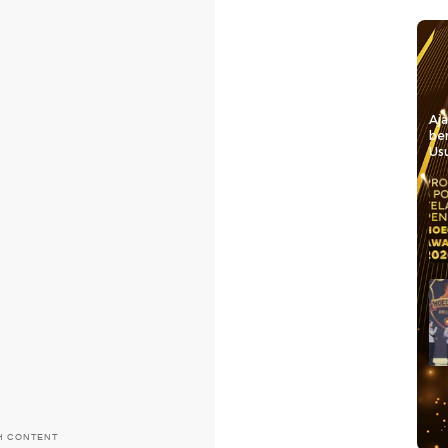
Aj
be
Usu
H CONTENT