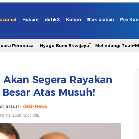
asional
Hukum
detikX
Kolom
Blak blakan
Pro Kon
Suara Pembaca
Nyago Bumi Sriwijaya
Melindungi Tuah-
ta Akan Segera Rayakan
Besar Atas Musuh!
stiastuti -
detikNews
 08 Mei 2026 12:00 WIB