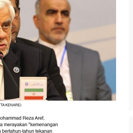
ATTA KENARE)
Mohammad Reza Aref,
ra merayakan "kemenangan
 bertahun-tahun tekanan