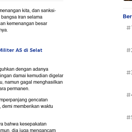
menangan kita, dan sanksi-
Ber
a bangsa Iran selama
ngan kemenangan besar
#
nya.
#
iliter AS di Selat
ngguhkan dengan adanya
#
ndingan damai kemudian digelar
itu, namun gagal menghasilkan
ara permanen.
#
mperpanjang gencatan
n, demi memberikan waktu
#
ya bahwa kesepakatan
Namun, dia juga mengancam