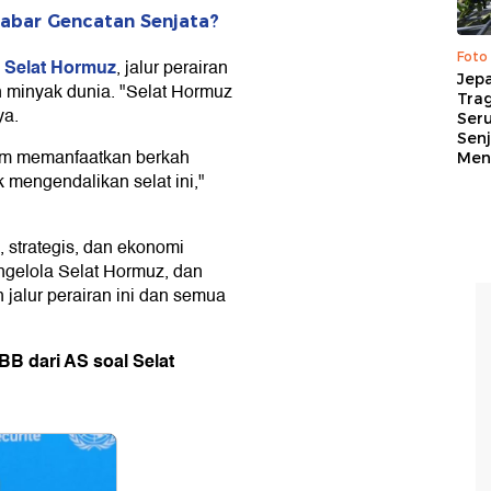
 Kabar Gencatan Senjata?
Foto
Selat Hormuz
i
, jalur perairan
Jep
an minyak dunia. "Selat Hormuz
Trag
ya.
Ser
Senj
lum memanfaatkan berkah
Me
uk mengendalikan selat ini,"
, strategis, dan ekonomi
ngelola Selat Hormuz, dan
jalur perairan ini dan semua
BB dari AS soal Selat