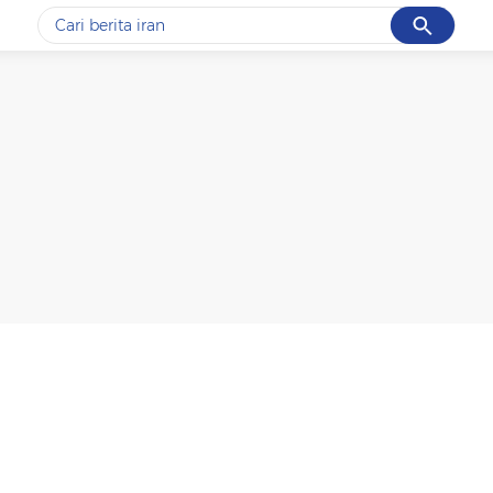
Cancel
Yang sedang ramai dicari
#1
gempa hari ini
#2
gempa
#3
prabowo
#4
iran
#5
demo
Promoted
Terakhir yang dicari
Loading...