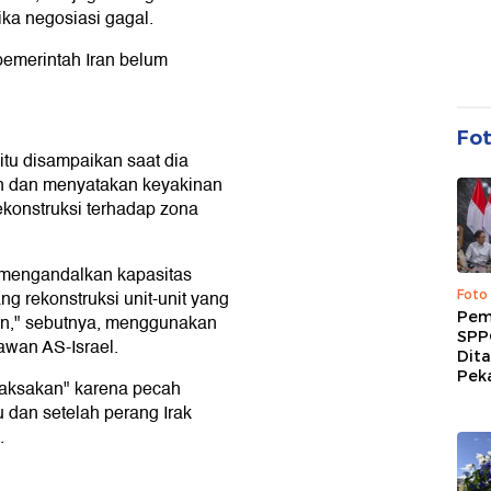
ika negosiasi gagal.
pemerintah Iran belum
Fo
itu disampaikan saat dia
an dan menyatakan keyakinan
onstruksi terhadap zona
mengandalkan kapasitas
ng rekonstruksi unit-unit yang
Foto
Pem
kan," sebutnya, menggunakan
SPP
awan AS-Israel.
Dit
Peka
ipaksakan" karena pecah
u dan setelah perang Irak
.