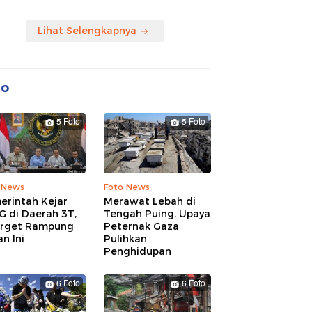
Lihat Selengkapnya
to
5 Foto
5 Foto
 News
Foto News
erintah Kejar
Merawat Lebah di
G di Daerah 3T,
Tengah Puing, Upaya
arget Rampung
Peternak Gaza
n Ini
Pulihkan
Penghidupan
6 Foto
6 Foto