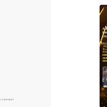
Aj
be
Usu
H CONTENT