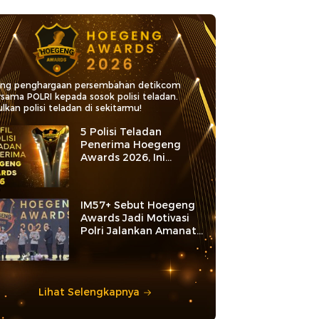
ang penghargaan persembahan detikcom
rsama POLRI kepada sosok polisi teladan.
lkan polisi teladan di sekitarmu!
5 Polisi Teladan
Penerima Hoegeng
Awards 2026, Ini
Kategori dan Kiprahnya
IM57+ Sebut Hoegeng
Awards Jadi Motivasi
Polri Jalankan Amanat
Konstitusi
Lihat Selengkapnya