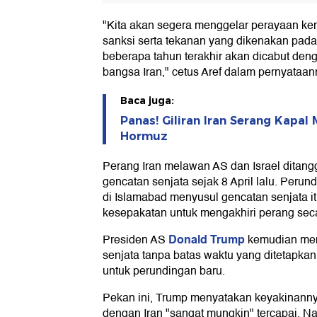
"Kita akan segera menggelar perayaan ke
sanksi serta tekanan yang dikenakan pad
beberapa tahun terakhir akan dicabut de
bangsa Iran," cetus Aref dalam pernyataan
Baca juga:
Panas! Giliran Iran Serang Kapal M
Hormuz
Perang Iran melawan AS dan Israel dita
gencatan senjata sejak 8 April lalu. Peru
di Islamabad menyusul gencatan senjata 
kesepakatan untuk mengakhiri perang sec
Donald Trump
Presiden AS
kemudian me
senjata tanpa batas waktu yang ditetapka
untuk perundingan baru.
Pekan ini, Trump menyatakan keyakinann
dengan Iran "sangat mungkin" tercapai. 