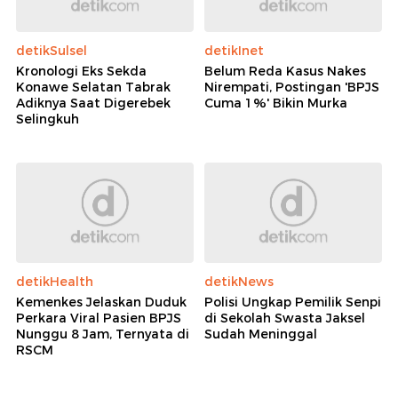
detikSulsel
detikInet
Kronologi Eks Sekda
Belum Reda Kasus Nakes
Konawe Selatan Tabrak
Nirempati, Postingan 'BPJS
Adiknya Saat Digerebek
Cuma 1%' Bikin Murka
Selingkuh
detikHealth
detikNews
Kemenkes Jelaskan Duduk
Polisi Ungkap Pemilik Senpi
Perkara Viral Pasien BPJS
di Sekolah Swasta Jaksel
Nunggu 8 Jam, Ternyata di
Sudah Meninggal
RSCM