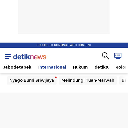
SCROLL TO CONTINUE WITH CONTENT
Jabodetabek
Internasional
Hukum
detikX
Kolo
Nyago Bumi Sriwijaya
Melindungi Tuah-Marwah
Ba