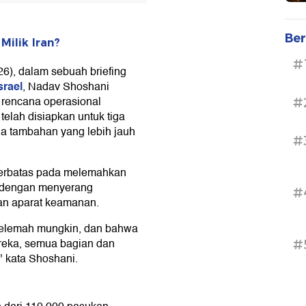
Ber
ilik Iran?
#
26), dalam sebuah briefing
srael
, Nadav Shoshani
rencana operasional
#
telah disiapkan untuk tiga
a tambahan yang lebih jauh
#
a terbatas pada melemahkan
 dengan menyerang
#
r, dan aparat keamanan.
selemah mungkin, dan bahwa
ka, semua bagian dan
#
 kata Shoshani.