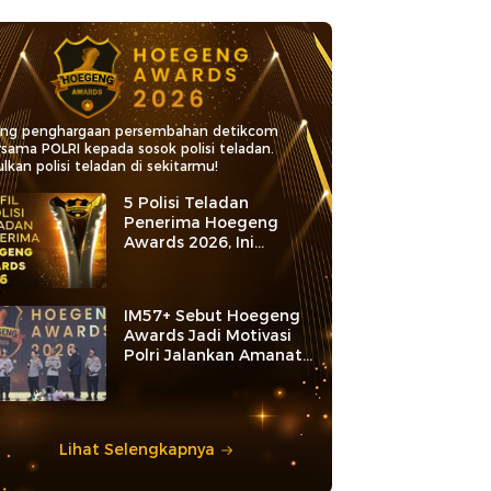
ang penghargaan persembahan detikcom
rsama POLRI kepada sosok polisi teladan.
lkan polisi teladan di sekitarmu!
5 Polisi Teladan
Penerima Hoegeng
Awards 2026, Ini
Kategori dan Kiprahnya
IM57+ Sebut Hoegeng
Awards Jadi Motivasi
Polri Jalankan Amanat
Konstitusi
Lihat Selengkapnya