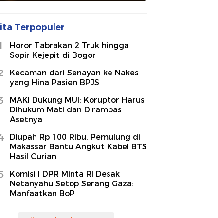
ita Terpopuler
1
Horor Tabrakan 2 Truk hingga
Sopir Kejepit di Bogor
2
Kecaman dari Senayan ke Nakes
yang Hina Pasien BPJS
3
MAKI Dukung MUI: Koruptor Harus
Dihukum Mati dan Dirampas
Asetnya
4
Diupah Rp 100 Ribu, Pemulung di
Makassar Bantu Angkut Kabel BTS
Hasil Curian
5
Komisi I DPR Minta RI Desak
Netanyahu Setop Serang Gaza:
Manfaatkan BoP