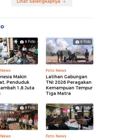
Lihat Selengkapnya
to
8 Foto
6 Foto
 News
Foto News
onesia Makin
Latihan Gabungan
at, Penduduk
TNI 2026 Peragakan
tambah 1,8 Juta
Kemampuan Tempur
a
Tiga Matra
9 Foto
7 Foto
 News
Foto News