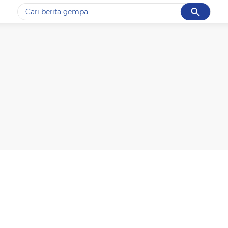
Cancel
Yang sedang ramai dicari
#1
gempa hari ini
#2
demo
#3
gempa
#4
iran
#5
prabowo
Promoted
Terakhir yang dicari
Loading...