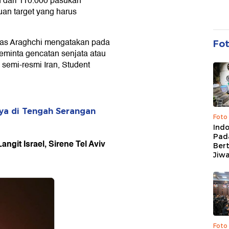
ih dari 110.000 pasukan
an target yang harus
bas Araghchi mengatakan pada
Fo
eminta gencatan senjata atau
semi-resmi Iran, Student
ya di Tengah Serangan
Foto
Ind
Pad
ngit Israel, Sirene Tel Aviv
Ber
Jiw
Foto