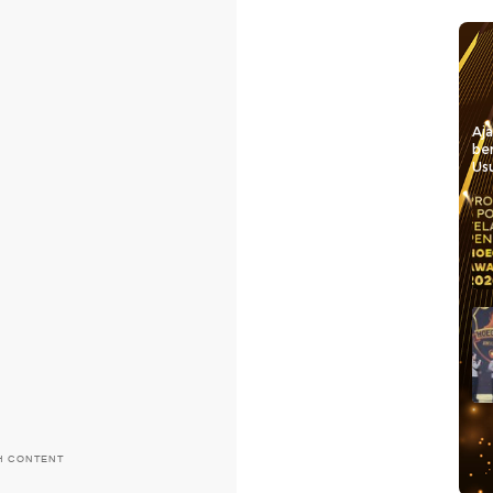
Aj
be
Usu
H CONTENT