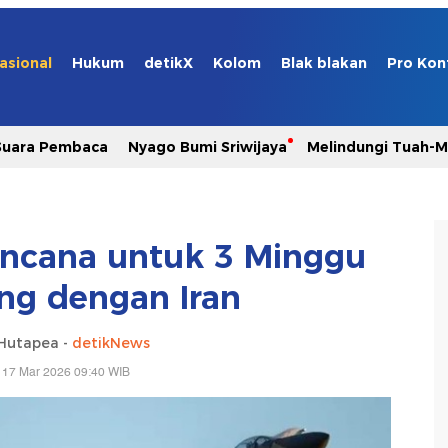
asional
Hukum
detikX
Kolom
Blak blakan
Pro Kon
Suara Pembaca
Nyago Bumi Sriwijaya
Melindungi Tuah-
Rencana untuk 3 Minggu
ang dengan Iran
 Hutapea -
detikNews
 17 Mar 2026 09:40 WIB