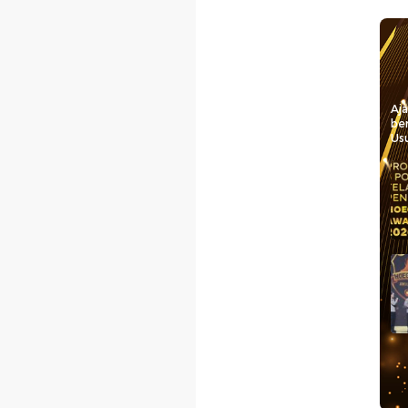
Aj
be
Usu