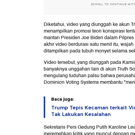
SCROLL TO CONTINUE WIT
Diketahui, video yang diunggah ke akun Tru
menampilkan promosi teori konspirasi ten
mantan Presiden Joe Biden dalam Pilpres
akhir video berdurasi satu menit itu, waj
ditampilkan pada tubuh monyet selama seki
Video tersebut, yang diunggah pada Kamis
banyaknya unggahan lain di akun Truth Soc
mengulang tuduhan palsu bahwa perusaha
Dominion Voting Systems membantu "mencu
Baca juga:
Trump Tepis Kecaman terkait Vi
Tak Lakukan Kesalahan
Sekretaris Pers Gedung Putih Karoline Le
meremehkan kritik yang muncul dengan 