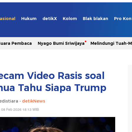
asional
Hukum
detikX
Kolom
Blak blakan
Pro Kon
Suara Pembaca
Nyago Bumi Sriwijaya
Melindungi Tuah-
ecam Video Rasis soal
mua Tahu Siapa Trump
edistiara -
detikNews
 08 Feb 2026 18:13 WIB