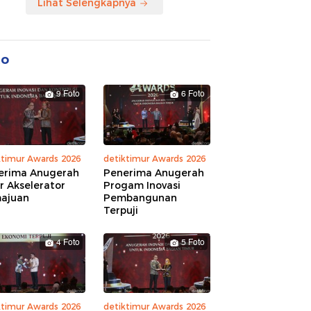
Lihat Selengkapnya
to
9 Foto
6 Foto
ktimur Awards 2026
detiktimur Awards 2026
erima Anugerah
Penerima Anugerah
r Akselerator
Progam Inovasi
ajuan
Pembangunan
Terpuji
4 Foto
5 Foto
ktimur Awards 2026
detiktimur Awards 2026