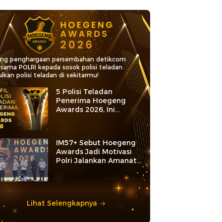
ang penghargaan persembahan detikcom
rsama POLRI kepada sosok polisi teladan.
lkan polisi teladan di sekitarmu!
5 Polisi Teladan
Penerima Hoegeng
Awards 2026, Ini
Kategori dan Kiprahnya
IM57+ Sebut Hoegeng
Awards Jadi Motivasi
Polri Jalankan Amanat
Konstitusi
Lihat Selengkapnya