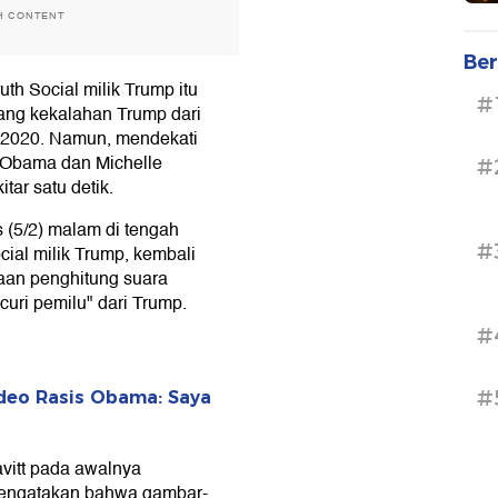
H CONTENT
Ber
th Social milik Trump itu
#
tang kekalahan Trump dari
 2020. Namun, mendekati
ah Obama dan Michelle
#
tar satu detik.
 (5/2) malam di tengah
#
ial milik Trump, kembali
an penghitung suara
ri pemilu" dari Trump.
#
#
deo Rasis Obama: Saya
avitt pada awalnya
mengatakan bahwa gambar-