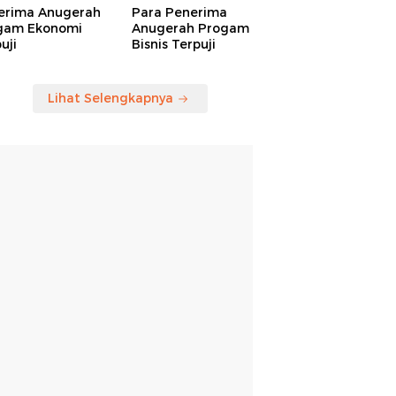
erima Anugerah
Para Penerima
gam Ekonomi
Anugerah Progam
uji
Bisnis Terpuji
Lihat Selengkapnya