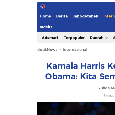
Home
Berita
Jabodetabek
Intern
Indeks
Adsmart
Terpopuler
Daerah
detikNews
Internasional
Kamala Harris K
Obama: Kita Se
Yulida M
Minggu,