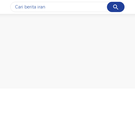
Cancel
Yang sedang ramai dicari
#1
data live draw sgp
#2
piala presiden 2026
#3
prabowo
#4
iran
#5
gempa hari ini
Promoted
Terakhir yang dicari
Loading...