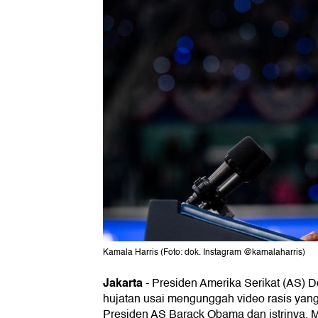
Kamala Harris (Foto: dok. Instagram @kamalaharris)
Jakarta
-
Presiden Amerika Serikat (AS) 
hujatan usai mengunggah video rasis ya
Presiden AS Barack Obama dan istrinya, 