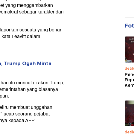
ernet yang menggambarkan
emokrat sebagai karakter dari
Fo
 laporkan sesuatu yang benar-
" kata Leavitt dalam
a, Trump Ogah Minta
deti
Pen
Figu
han itu muncul di akun Trump,
Kem
pemerintahan yang biasanya
pun.
 keliru membuat unggahan
," ucap seorang pejabat
anya kepada AFP.
deti