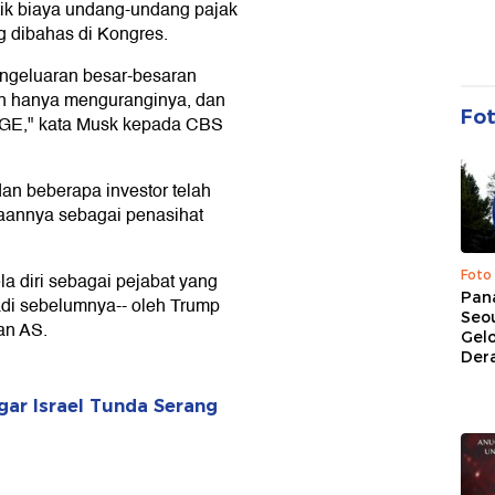
itik biaya undang-undang pajak
g dibahas di Kongres.
ngeluaran besar-besaran
an hanya menguranginya, dan
Fo
OGE," kata Musk kepada CBS
 dan beberapa investor telah
aannya sebagai penasihat
Foto
la diri sebagai pejabat yang
Pan
adi sebelumnya-- oleh Trump
Seou
an AS.
Gel
Dera
ar Israel Tunda Serang