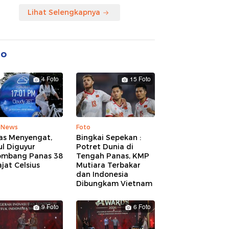
Lihat Selengkapnya
to
4 Foto
15 Foto
 News
Foto
as Menyengat,
Bingkai Sepekan :
l Diguyur
Potret Dunia di
ombang Panas 38
Tengah Panas, KMP
jat Celsius
Mutiara Terbakar
dan Indonesia
Dibungkam Vietnam
9 Foto
6 Foto