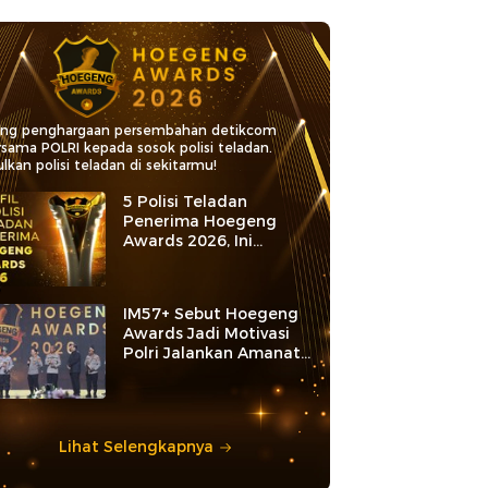
ang penghargaan persembahan detikcom
rsama POLRI kepada sosok polisi teladan.
lkan polisi teladan di sekitarmu!
5 Polisi Teladan
Penerima Hoegeng
Awards 2026, Ini
Kategori dan Kiprahnya
IM57+ Sebut Hoegeng
Awards Jadi Motivasi
Polri Jalankan Amanat
Konstitusi
Lihat Selengkapnya