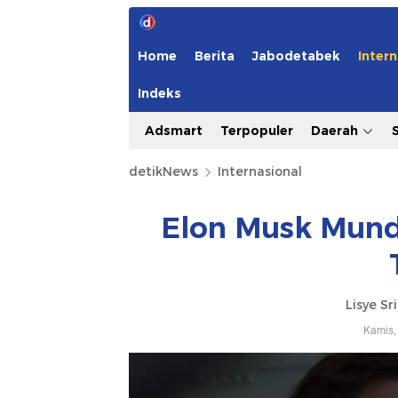
Home
Berita
Jabodetabek
Intern
Indeks
Adsmart
Terpopuler
Daerah
detikNews
Internasional
Elon Musk Mund
Lisye Sr
Kamis,