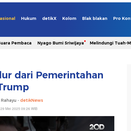
asional
Hukum
detikX
Kolom
Blak blakan
Pro Kon
Suara Pembaca
Nyago Bumi Sriwijaya
Melindungi Tuah-
ur dari Pemerintahan
Trump
i Rahayu -
detikNews
 29 Mei 2025 09:26 WIB