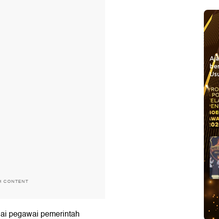
Aj
be
Usu
H CONTENT
ai pegawai pemerintah