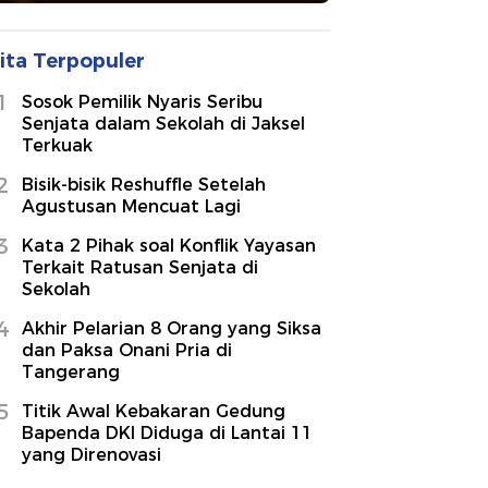
ita Terpopuler
1
Sosok Pemilik Nyaris Seribu
Senjata dalam Sekolah di Jaksel
Terkuak
2
Bisik-bisik Reshuffle Setelah
Agustusan Mencuat Lagi
3
Kata 2 Pihak soal Konflik Yayasan
Terkait Ratusan Senjata di
Sekolah
4
Akhir Pelarian 8 Orang yang Siksa
dan Paksa Onani Pria di
Tangerang
5
Titik Awal Kebakaran Gedung
Bapenda DKI Diduga di Lantai 11
yang Direnovasi