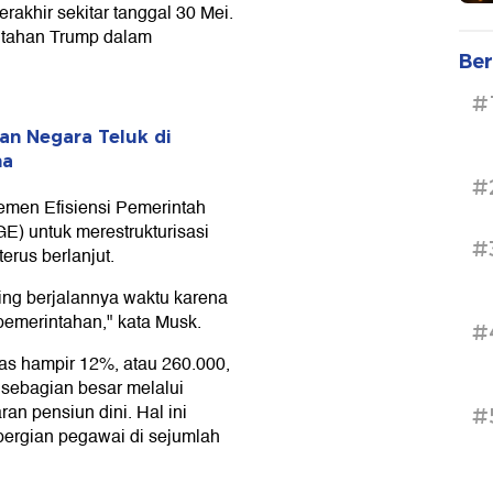
akhir sekitar tanggal 30 Mei.
ntahan Trump dalam
Ber
#
n Negara Teluk di
na
#
men Efisiensi Pemerintah
E) untuk merestrukturisasi
#
erus berlanjut.
ing berjalannya waktu karena
pemerintahan," kata Musk.
#
s hampir 12%, atau 260.000,
ng sebagian besar melalui
n pensiun dini. Hal ini
#
ergian pegawai di sejumlah