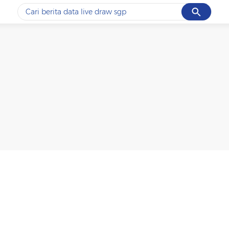
Cancel
Yang sedang ramai dicari
#1
data live draw sgp
#2
iran
#3
senjata
#4
prabowo
#5
gempa hari ini
Promoted
Terakhir yang dicari
Loading...