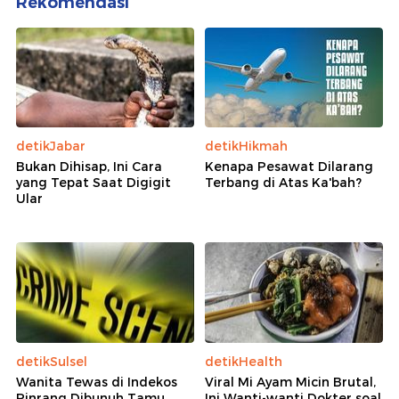
Rekomendasi
detikJabar
detikHikmah
Bukan Dihisap, Ini Cara
Kenapa Pesawat Dilarang
yang Tepat Saat Digigit
Terbang di Atas Ka'bah?
Ular
detikSulsel
detikHealth
Wanita Tewas di Indekos
Viral Mi Ayam Micin Brutal,
Pinrang Dibunuh Tamu
Ini Wanti-wanti Dokter soal