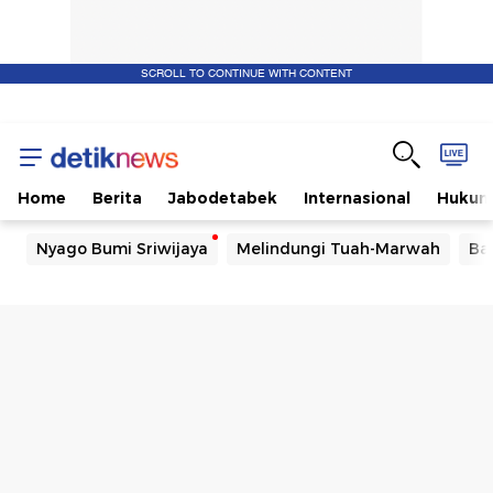
SCROLL TO CONTINUE WITH CONTENT
Home
Berita
Jabodetabek
Internasional
Huku
Nyago Bumi Sriwijaya
Melindungi Tuah-Marwah
Ba