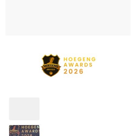
Ajang penghargaan persembahan detikcom bersama POLRI
kepada sosok polisi teladan. Usulkan polisi teladan di
sekitarmu!
5 Polisi Teladan Penerima
Hoegeng Awards 2026, Ini
Kategori dan Kiprahnya
IM57+ Sebut Hoegeng Awards
Jadi Motivasi Polri Jalankan