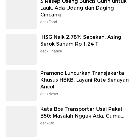
3 Resep Oseng Buncis Gurih untuk
Lauk, Ada Udang dan Daging
Cincang
detikFood
IHSG Naik 2,78% Sepekan, Asing
Serok Saham Rp 1,24 T
detikFinance
Pramono Luncurkan Transjakarta
Khusus HBKB, Layani Rute Senayan-
Ancol
detikNews
Kata Bos Transporter Usai Pakai
B50: Masalah Nggak Ada, Cuma...
detikOto