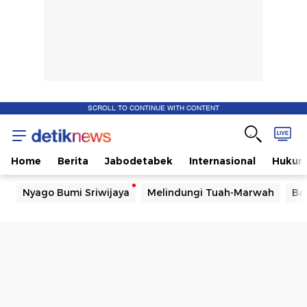
SCROLL TO CONTINUE WITH CONTENT
Home
Berita
Jabodetabek
Internasional
Huku
Nyago Bumi Sriwijaya
Melindungi Tuah-Marwah
Ba