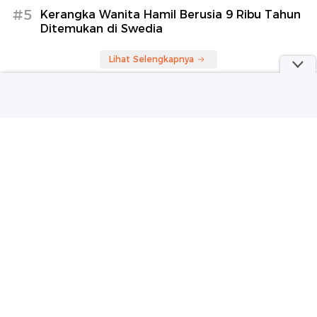
#5
Kerangka Wanita Hamil Berusia 9 Ribu Tahun
Ditemukan di Swedia
Lihat Selengkapnya
Berita Terkini
Video: 20 Bangunan Runtuh Imbas Gempa M 7,4
Kolombia, Warga Terjebak di Dalam
Kerangka Wanita Hamil Berusia 9 Ribu Tahun
Ditemukan di Swedia
Korban Tewas Gempa M 7,4 Kolombia Bertambah,
Kini Jadi 69 Orang
Video: Detik-detik Bangunan Ambruk Saat Gempa
M 7,4 Guncang Kolombia
Ketua Komisi XI DPR Minta Mitra SPPG Turut