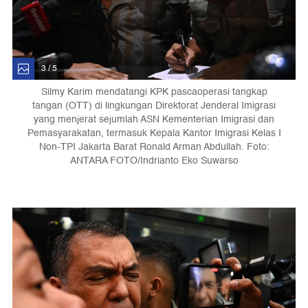
3 / 5
Silmy Karim mendatangi KPK pascaoperasi tangkap
tangan (OTT) di lingkungan Direktorat Jenderal Imigrasi
yang menjerat sejumlah ASN Kementerian Imigrasi dan
Pemasyarakatan, termasuk Kepala Kantor Imigrasi Kelas I
Non-TPI Jakarta Barat Ronald Arman Abdullah. Foto:
ANTARA FOTO/Indrianto Eko Suwarso