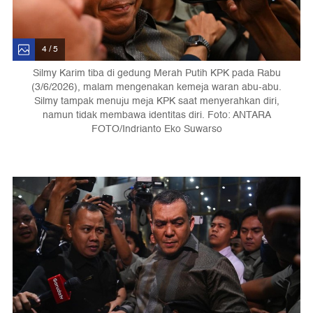
4 / 5
Silmy Karim tiba di gedung Merah Putih KPK pada Rabu
(3/6/2026), malam mengenakan kemeja waran abu-abu.
Silmy tampak menuju meja KPK saat menyerahkan diri,
namun tidak membawa identitas diri. Foto: ANTARA
FOTO/Indrianto Eko Suwarso