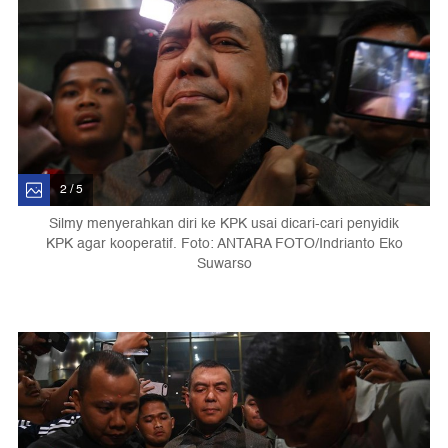
2 / 5
Silmy menyerahkan diri ke KPK usai dicari-cari penyidik
KPK agar kooperatif. Foto: ANTARA FOTO/Indrianto Eko
Suwarso