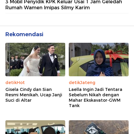
3 Mobil Penyidik KPK Keluar Usai 1 Jam Geledah
Rumah Wamen Imipas Silmy Karim
Rekomendasi
detikHot
detikJateng
Gisela Cindy dan Sian
Laella Ingin Jadi Tentara
Resmi Menikah, Ucap Janji
Sebelum Nikah dengan
Suci di Altar
Mahar Ekskavator-GWM
Tank