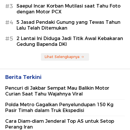
Sempat Menggelap Gegara Krim
Merkuri, Kulit Wanita Ini Kini Kembali
Sehat
detikHealth
Berita Terpopuler
#1
Cara Diam-diam Jenderal Top AS untuk
Setop Perang Iran
#2
Ibu-Anak Tewas di Hutan Kalbar Diduga
Dibunuh Perampok, Duit Rp 135 Juta Raib
#3
Saepul Incar Korban Mutilasi saat Tahu Foto
dengan Motor PCX
#4
5 Jasad Pendaki Gunung yang Tewas Tahun