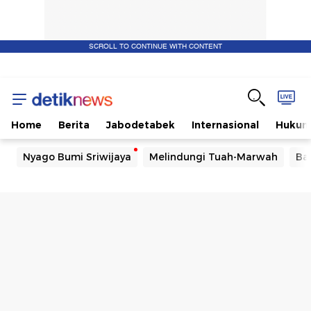
SCROLL TO CONTINUE WITH CONTENT
Home
Berita
Jabodetabek
Internasional
Huku
Nyago Bumi Sriwijaya
Melindungi Tuah-Marwah
Ba