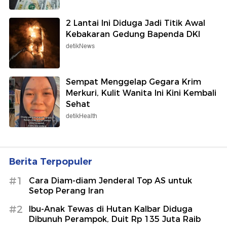
detikHot
Chelsea Vs AC Milan: The Blues
Bantai Rossoneri 3-0 di Jakarta
Sepakbola
4 Makanan Tinggi Protein yang
Ampuh Cegah Peradangan, Tak
Hanya Telur!
detikFood
Hindari Defisit Belanja, Negara Ini
Terpaksa Jual Saham BUMN
detikFinance
2 Lantai Ini Diduga Jadi Titik Awal
Kebakaran Gedung Bapenda DKI
detikNews