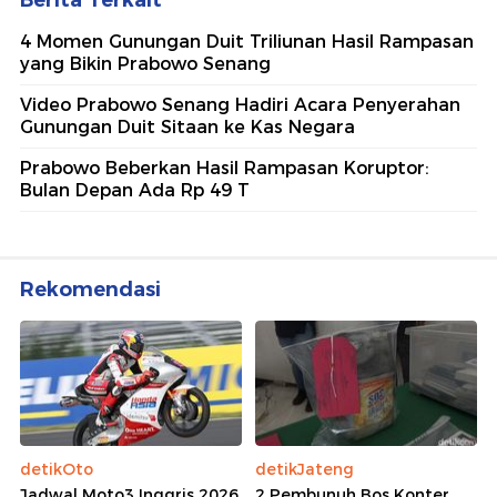
sekitarmu!
5 Polisi Teladan Penerima
Hoegeng Awards 2026, Ini
Kategori dan Kiprahnya
IM57+ Sebut Hoegeng Awards
Jadi Motivasi Polri Jalankan
Amanat Konstitusi
Lihat Selengkapnya
Berita Terkait
4 Momen Gunungan Duit Triliunan Hasil Rampasan
yang Bikin Prabowo Senang