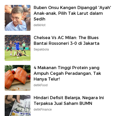
detikSport
detikJateng
Susy Susanti: Putri KW
Viral Isu Pacar Tersangka
Punya Potensi, tapi...
Terlibat Kasus Bos Konter
Ambarawa, Ini Kata Polisi
Selengkapnya
Berita detikcom Lainnya
Ruben Onsu Kangen Dipanggil 'Ayah'
Anak-anak, Pilih Tak Larut dalam
Sedih