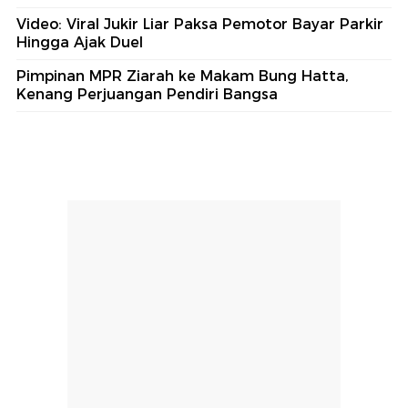
Lalu Telah Ditemukan
#5
2 Lantai Ini Diduga Jadi Titik Awal Kebakaran
Gedung Bapenda DKI
Lihat Selengkapnya
Berita Terkini
Pencuri di Jakbar Sempat Mau Balikin Motor
Curian Saat Tahu Wajahnya Viral
Polda Metro Gagalkan Penyelundupan 150 Kg
Pasir Timah dalam Truk Ekspedisi
Cara Diam-diam Jenderal Top AS untuk Setop
Perang Iran
Video: Viral Jukir Liar Paksa Pemotor Bayar Parkir
Hingga Ajak Duel
Pimpinan MPR Ziarah ke Makam Bung Hatta,