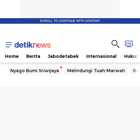
SCROLL TO CONTINUE WITH CONTENT
Home
Berita
Jabodetabek
Internasional
Huku
Nyago Bumi Sriwijaya
Melindungi Tuah-Marwah
Ba