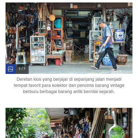
1 / 7
Deretan kios yang berjajar di sepanjang jalan menjadi
tempat favorit para kolektor dan pencinta barang vintage
berburu berbagai barang antik bernilai sejarah.