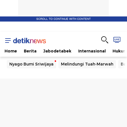
SCROLL TO CONTINUE WITH CONTENT
Home
Berita
Jabodetabek
Internasional
Huku
Nyago Bumi Sriwijaya
Melindungi Tuah-Marwah
Ba