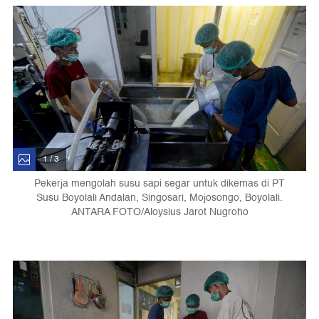
1 / 3
Pekerja mengolah susu sapi segar untuk dikemas di PT
Susu Boyolali Andalan, Singosari, Mojosongo, Boyolali.
ANTARA FOTO/Aloysius Jarot Nugroho