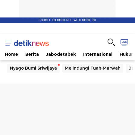
SCROLL TO CONTINUE WITH CONTENT
Home
Berita
Jabodetabek
Internasional
Huku
Nyago Bumi Sriwijaya
Melindungi Tuah-Marwah
Ba