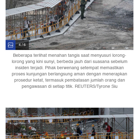
4 / 6
Beberapa terlihat menahan tangis saat menyusuri lorong-
lorong yang kini sunyi, berbeda jauh dari suasana sebelum
insiden terjadi. Pihak berwenang setempat memastikan
proses kunjungan berlangsung aman dengan menerapkan
prosedur ketat, termasuk pembatasan jumlah orang dan
pengawasan di setiap titik. REUTERS/Tyrone Siu