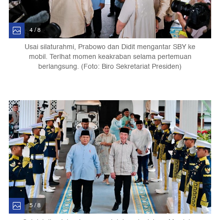
4 / 8
Usai silaturahmi, Prabowo dan Didit mengantar SBY ke
mobil. Terlhat momen keakraban selama pertemuan
berlangsung. (Foto: Biro Sekretariat Presiden)
5 / 8