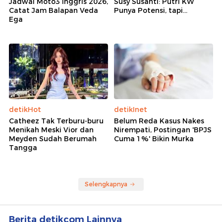
Jadwal Moto3 Inggris 2026,
Susy Susanti: Putri KW
Catat Jam Balapan Veda
Punya Potensi, tapi...
Ega
detikHot
detikInet
Catheez Tak Terburu-buru
Belum Reda Kasus Nakes
Menikah Meski Vior dan
Nirempati, Postingan 'BPJS
Meyden Sudah Berumah
Cuma 1%' Bikin Murka
Tangga
Selengkapnya
Berita detikcom Lainnya