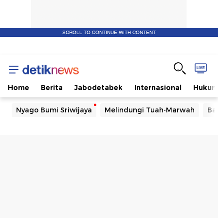
SCROLL TO CONTINUE WITH CONTENT
Home
Berita
Jabodetabek
Internasional
Huku
Nyago Bumi Sriwijaya
Melindungi Tuah-Marwah
Ba