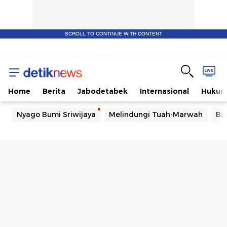
SCROLL TO CONTINUE WITH CONTENT
Home
Berita
Jabodetabek
Internasional
Huku
Nyago Bumi Sriwijaya
Melindungi Tuah-Marwah
Ba