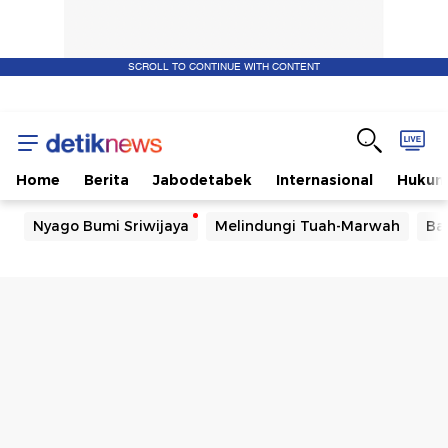
SCROLL TO CONTINUE WITH CONTENT
Home
Berita
Jabodetabek
Internasional
Huku
Nyago Bumi Sriwijaya
Melindungi Tuah-Marwah
Ba