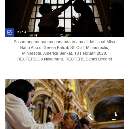
5 / 13
Seseorang menerima penandaan abu di dahi saat Misa
Rabu Abu di Gereja Katolik St. Olaf, Minneapolis,
Minnesota, Amerika Serikat, 18 Februari 2026.
REUTERS/Go Nakamura. REUTERS/Daniel Becerril