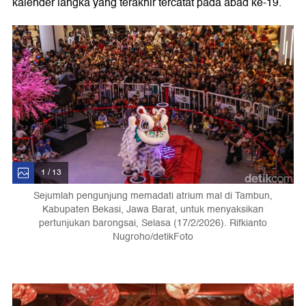
kalender langka yang terakhir tercatat pada abad ke-19.
1 / 13
Sejumlah pengunjung memadati atrium mal di Tambun,
Kabupaten Bekasi, Jawa Barat, untuk menyaksikan
pertunjukan barongsai, Selasa (17/2/2026). Rifkianto
Nugroho/detikFoto