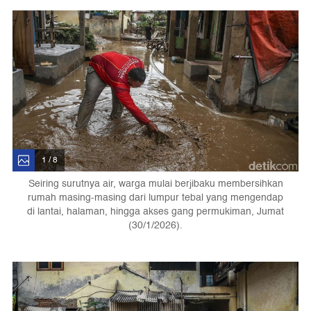
1 / 8
Seiring surutnya air, warga mulai berjibaku membersihkan
rumah masing-masing dari lumpur tebal yang mengendap
di lantai, halaman, hingga akses gang permukiman, Jumat
(30/1/2026).