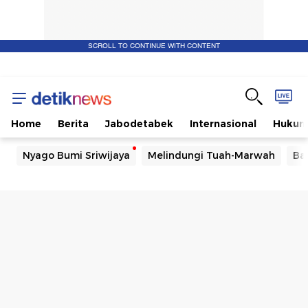
SCROLL TO CONTINUE WITH CONTENT
Home
Berita
Jabodetabek
Internasional
Huku
Nyago Bumi Sriwijaya
Melindungi Tuah-Marwah
Ba